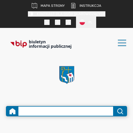
MAPA STRONY
INSTRUKCJA
KONTRAST DLA OSÓB SŁABOWIDZĄCYCH
PL
biuletyn
informacji publicznej