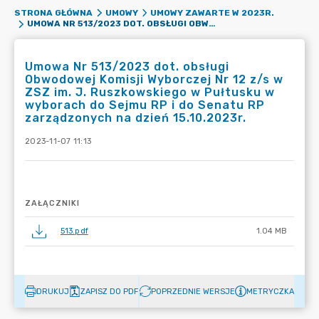
STRONA GŁÓWNA
UMOWY
UMOWY ZAWARTE W 2023R.
UMOWA NR 513/2023 DOT. OBSŁUGI OBWODOWEJ KOMISJI WYBORCZEJ NR 12 Z/S W ZSZ IM. J. RUSZKOWSKIEGO W PUŁTUSKU W WYBORACH DO SEJMU RP I DO SENATU RP ZARZĄDZONYCH NA DZIEŃ 15.10.2023R.
Umowa Nr 513/2023 dot. obsługi
Obwodowej Komisji Wyborczej Nr 12 z/s w
ZSZ im. J. Ruszkowskiego w Pułtusku w
wyborach do Sejmu RP i do Senatu RP
zarządzonych na dzień 15.10.2023r.
2023-11-07 11:13
ZAŁĄCZNIKI
513.pdf
1.04 MB
DRUKUJ
ZAPISZ DO PDF
POPRZEDNIE WERSJE
METRYCZKA