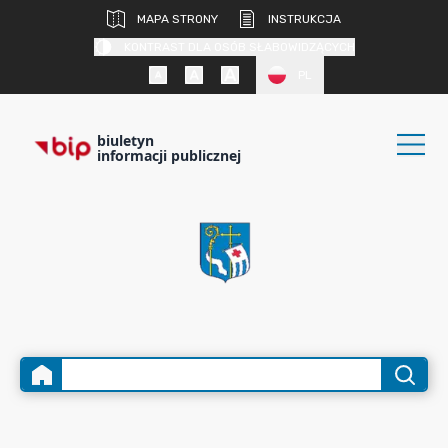
MAPA STRONY
INSTRUKCJA
KONTRAST DLA OSÓB SŁABOWIDZĄCYCH
PL
biuletyn
informacji publicznej