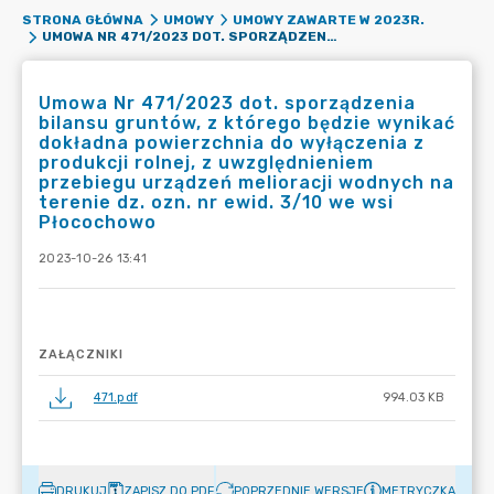
STRONA GŁÓWNA
UMOWY
UMOWY ZAWARTE W 2023R.
UMOWA NR 471/2023 DOT. SPORZĄDZENIA BILANSU GRUNTÓW, Z KTÓREGO BĘDZIE WYNIKAĆ DOKŁADNA POWIERZCHNIA DO WYŁĄCZENIA Z PRODUKCJI ROLNEJ, Z UWZGLĘDNIENIEM PRZEBIEGU URZĄDZEŃ MELIORACJI WODNYCH NA TERENIE DZ. OZN. NR EWID. 3/10 WE WSI PŁOCOCHOWO
Umowa Nr 471/2023 dot. sporządzenia
bilansu gruntów, z którego będzie wynikać
dokładna powierzchnia do wyłączenia z
produkcji rolnej, z uwzględnieniem
przebiegu urządzeń melioracji wodnych na
terenie dz. ozn. nr ewid. 3/10 we wsi
Płocochowo
2023-10-26 13:41
ZAŁĄCZNIKI
471.pdf
994.03 KB
DRUKUJ
ZAPISZ DO PDF
POPRZEDNIE WERSJE
METRYCZKA