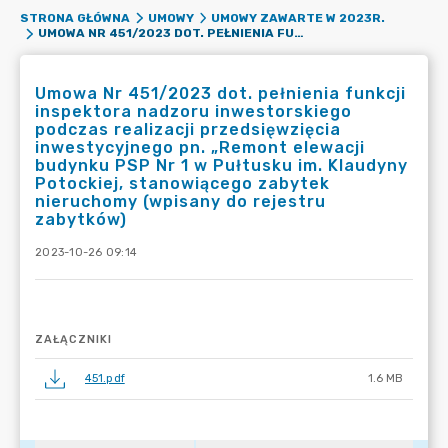
STRONA GŁÓWNA
UMOWY
UMOWY ZAWARTE W 2023R.
UMOWA NR 451/2023 DOT. PEŁNIENIA FUNKCJI INSPEKTORA NADZORU INWESTORSKIEGO PODCZAS REALIZACJI PRZEDSIĘWZIĘCIA INWESTYCYJNEGO PN. „REMONT ELEWACJI BUDYNKU PSP NR 1 W PUŁTUSKU IM. KLAUDYNY POTOCKIEJ, STANOWIĄCEGO ZABYTEK NIERUCHOMY (WPISANY DO REJESTRU ZABYTKÓW)
Umowa Nr 451/2023 dot. pełnienia funkcji
inspektora nadzoru inwestorskiego
podczas realizacji przedsięwzięcia
inwestycyjnego pn. „Remont elewacji
budynku PSP Nr 1 w Pułtusku im. Klaudyny
Potockiej, stanowiącego zabytek
nieruchomy (wpisany do rejestru
zabytków)
2023-10-26 09:14
ZAŁĄCZNIKI
451.pdf
1.6 MB