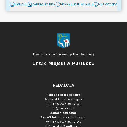
DRUKUJ
ZAPISZ DO PDF
POPRZEDNIE WERSJE
METRYCZKA
Biuletyn Informacji Publicznej
Urząd Miejski w Pułtusku
REDAKCJA
Redaktor Naczelny
Wydział Organizacjyjny
tel. +48 23 306 72 01
or@pultusk.pl
Administrator
Zespół Informatyków Urzędu
tel. +48 23 306 72 25
informatyk@pultusk.pl