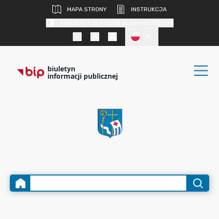
MAPA STRONY
INSTRUKCJA
KONTRAST DLA OSÓB SŁABOWIDZĄCYCH
PL
biuletyn
informacji publicznej