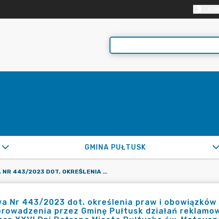
KON
GMINA PUŁTUSK
UMOWA NR 443/2023 DOT. OKREŚLENIA PRAW I OBOWIĄZKÓW SPONSORA I GMINY PUŁTUSK DOT. PRZEPROWADZENIA PRZEZ GMINĘ PUŁTUSK DZIAŁAŃ REKLAMOWYCH I PROMOCYJNYCH NA RZECZ SPONSORA PODCZAS XXVI DNI PATRONA MIASTA PUŁTUSKA ŚW. MATEUSZA
 Nr 443/2023 dot. określenia praw i obowiązków 
rowadzenia przez Gminę Pułtusk działań reklamow