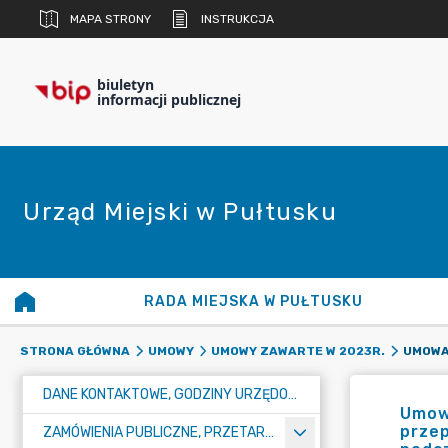
MAPA STRONY
INSTRUKCJA
biuletyn
informacji publicznej
Urząd Miejski w Pułtusku
RADA MIEJSKA W PUŁTUSKU
STRONA GŁÓWNA
UMOWY
UMOWY ZAWARTE W 2023R.
DANE KONTAKTOWE, GODZINY URZĘDOWANIA I NUMER KONTA BANKOWEGO
Umowa
przep
ZAMÓWIENIA PUBLICZNE, PRZETARGI, KONKURSY