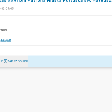
as XXVI Dni Patrona Miasta Pułtuska św. Mateusz
-12 09:43
NIKI
443.pdf
UJ
ZAPISZ DO PDF