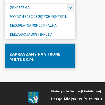
ZGŁOSZENIA
WYKAZ MIEJSC OBJĘTYCH MONITORINGIEM
NIEODPŁATNA POMOC PRAWNA
DEKLARACJA DOSTĘPNOŚCI
ZAPRASZAMY NA STRONĘ
PULTUSK.PL
Biuletyn Informacji Publicznej
Urząd Miejski w Pułtusku