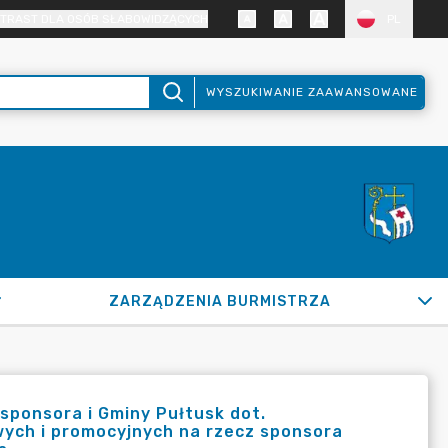
TRAST DLA OSÓB SŁABOWIDZĄCYCH
PL
WYSZUKIWANIE ZAAWANSOWANE
ZARZĄDZENIA BURMISTRZA
sponsora i Gminy Pułtusk dot.
ych i promocyjnych na rzecz sponsora