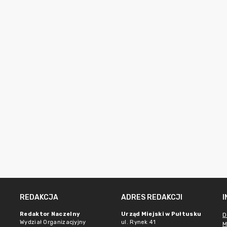
REDAKCJA
ADRES REDAKCJI
Redaktor Naczelny
Urząd Miejski w Pułtusku
D
Wydział Organizacjyjny
ul. Rynek 41
M