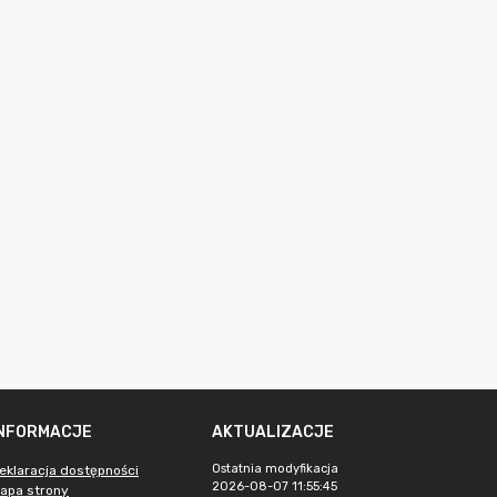
INFORMACJE
AKTUALIZACJE
Ostatnia modyfikacja
eklaracja dostępności
2026-08-07 11:55:45
apa strony