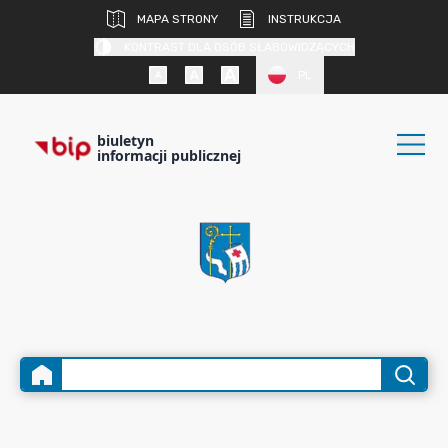
MAPA STRONY
INSTRUKCJA
KONTRAST DLA OSÓB SŁABOWIDZĄCYCH
PL
biuletyn
informacji publicznej