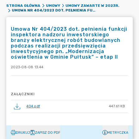
STRONA GŁÓWNA
UMOWY
UMOWY ZAWARTE W 2023R.
UMOWA NR 404/2023 DOT. PEŁNIENIA FUNKCJI INSPEKTORA NADZORU INWESTORSKIEGO BRANŻY ELEKTRYCZNEJ ROBÓT BUDOWLANYCH PODCZAS REALIZACJI PRZEDSIĘWZIĘCIA INWESTYCYJNEGO PN. „MODERNIZACJA OŚWIETLENIA W GMINIE PUŁTUSK” – ETAP II
Umowa Nr 404/2023 dot. pełnienia funkcji
inspektora nadzoru inwestorskiego
branży elektrycznej robót budowlanych
podczas realizacji przedsięwzięcia
inwestycyjnego pn. „Modernizacja
oświetlenia w Gminie Pułtusk” – etap II
2023-08-08 13:44
ZAŁĄCZNIKI
404.pdf
447.61 KB
DRUKUJ
ZAPISZ DO PDF
METRYCZKA