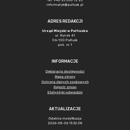
tel. +48 23 306 72 25
informatyk@pultusk.pl
ADRES REDAKCJI
Urząd Miejski w Pułtusku
ul. Rynek 41
06-100 Pułtusk
pok. nr 1
INFORMACJE
Deklaracja dostępności
Mapa strony
Ochrona danych osobowych
Rejestr zmian
Statystyki odwiedzin
AKTUALIZACJE
Ostatnia modyfikacja
2026-08-06 13:32:08