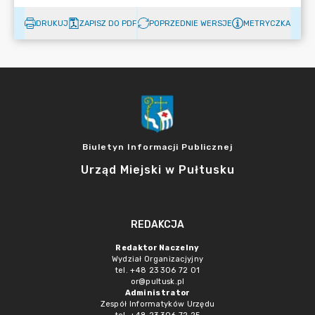
DRUKUJ
ZAPISZ DO PDF
POPRZEDNIE WERSJE
METRYCZKA
Biuletyn Informacji Publicznej
Urząd Miejski w Pułtusku
REDAKCJA
Redaktor Naczelny
Wydział Organizacjyjny
tel. +48 23 306 72 01
or@pultusk.pl
Administrator
Zespół Informatyków Urzędu