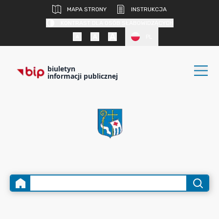
MAPA STRONY
INSTRUKCJA
KONTRAST DLA OSÓB SŁABOWIDZĄCYCH
PL
biuletyn
informacji publicznej