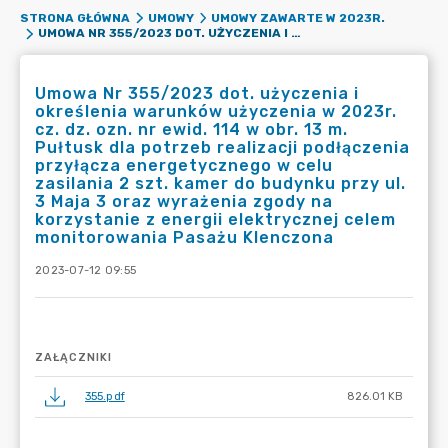
STRONA GŁÓWNA
UMOWY
UMOWY ZAWARTE W 2023R.
UMOWA NR 355/2023 DOT. UŻYCZENIA I OKREŚLENIA WARUNKÓW UŻYCZENIA W 2023R. CZ. DZ. OZN. NR EWID. 114 W OBR. 13 M. PUŁTUSK DLA POTRZEB REALIZACJI PODŁĄCZENIA PRZYŁĄCZA ENERGETYCZNEGO W CELU ZASILANIA 2 SZT. KAMER DO BUDYNKU PRZY UL. 3 MAJA 3 ORAZ WYRAŻENIA ZGODY NA KORZYSTANIE Z ENERGII ELEKTRYCZNEJ CELEM MONITOROWANIA PASAŻU KLENCZONA
Umowa Nr 355/2023 dot. użyczenia i
określenia warunków użyczenia w 2023r.
cz. dz. ozn. nr ewid. 114 w obr. 13 m.
Pułtusk dla potrzeb realizacji podłączenia
przyłącza energetycznego w celu
zasilania 2 szt. kamer do budynku przy ul.
3 Maja 3 oraz wyrażenia zgody na
korzystanie z energii elektrycznej celem
monitorowania Pasażu Klenczona
2023-07-12 09:55
ZAŁĄCZNIKI
355.pdf
826.01 KB