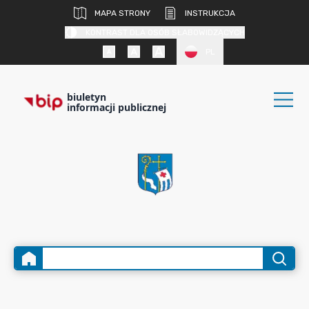
MAPA STRONY
INSTRUKCJA
KONTRAST DLA OSÓB SŁABOWIDZĄCYCH
PL
biuletyn
informacji publicznej