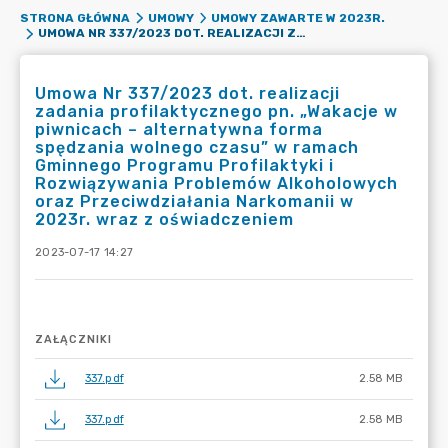
STRONA GŁÓWNA
UMOWY
UMOWY ZAWARTE W 2023R.
UMOWA NR 337/2023 DOT. REALIZACJI ZADANIA PROFILAKTYCZNEGO PN. „WAKACJE W PIWNICACH – ALTERNATYWNA FORMA SPĘDZANIA WOLNEGO CZASU” W RAMACH GMINNEGO PROGRAMU PROFILAKTYKI I ROZWIĄZYWANIA PROBLEMÓW ALKOHOLOWYCH ORAZ PRZECIWDZIAŁANIA NARKOMANII W 2023R. WRAZ Z OŚWIADCZENIEM
Umowa Nr 337/2023 dot. realizacji
zadania profilaktycznego pn. „Wakacje w
piwnicach – alternatywna forma
spędzania wolnego czasu” w ramach
Gminnego Programu Profilaktyki i
Rozwiązywania Problemów Alkoholowych
oraz Przeciwdziałania Narkomanii w
2023r. wraz z oświadczeniem
2023-07-17 14:27
ZAŁĄCZNIKI
337.pdf
2.58 MB
337.pdf
2.58 MB