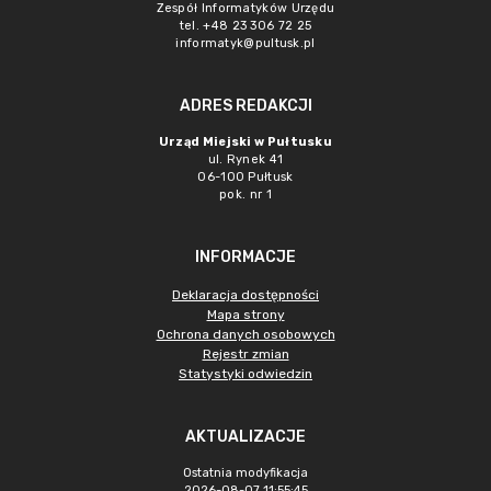
Zespół Informatyków Urzędu
tel. +48 23 306 72 25
informatyk@pultusk.pl
ADRES REDAKCJI
Urząd Miejski w Pułtusku
ul. Rynek 41
06-100 Pułtusk
pok. nr 1
INFORMACJE
Deklaracja dostępności
Mapa strony
Ochrona danych osobowych
Rejestr zmian
Statystyki odwiedzin
AKTUALIZACJE
Ostatnia modyfikacja
2026-08-07 11:55:45