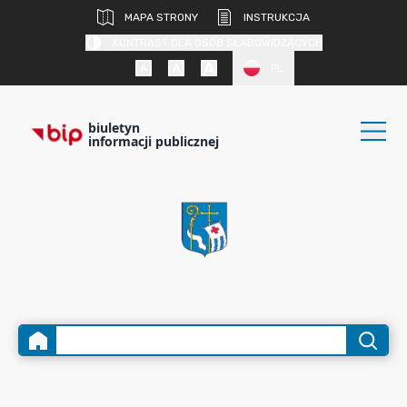
MAPA STRONY
INSTRUKCJA
KONTRAST DLA OSÓB SŁABOWIDZĄCYCH
PL
biuletyn
informacji publicznej