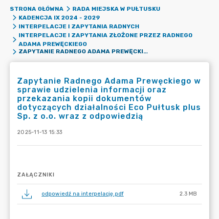
STRONA GŁÓWNA
RADA MIEJSKA W PUŁTUSKU
KADENCJA IX 2024 - 2029
INTERPELACJE I ZAPYTANIA RADNYCH
INTERPELACJE I ZAPYTANIA ZŁOŻONE PRZEZ RADNEGO
ADAMA PREWĘCKIEGO
ZAPYTANIE RADNEGO ADAMA PREWĘCKIEGO W SPRAWIE UDZIELENIA INFORMACJI ORAZ PRZEKAZANIA KOPII DOKUMENTÓW DOTYCZĄCYCH DZIAŁALNOŚCI ECO PUŁTUSK PLUS SP. Z O.O. WRAZ Z ODPOWIEDZIĄ
Zapytanie Radnego Adama Prewęckiego w
sprawie udzielenia informacji oraz
przekazania kopii dokumentów
dotyczących działalności Eco Pułtusk plus
Sp. z o.o. wraz z odpowiedzią
2025-11-13 15:33
ZAŁĄCZNIKI
odpowiedź na interpelację.pdf
2.3 MB