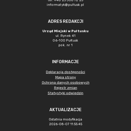
tel. +48 23 306 72 25
informatyk@pultusk.pl
ADRES REDAKCJI
Urząd Miejski w Pułtusku
ul. Rynek 41
06-100 Pułtusk
pok. nr 1
INFORMACJE
Deklaracja dostępności
Mapa strony
Ochrona danych osobowych
Rejestr zmian
Statystyki odwiedzin
AKTUALIZACJE
Ostatnia modyfikacja
2026-08-07 11:55:45