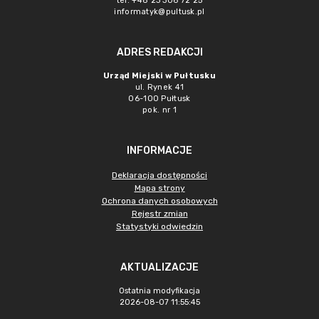
tel. +48 23 306 72 25
informatyk@pultusk.pl
ADRES REDAKCJI
Urząd Miejski w Pułtusku
ul. Rynek 41
06-100 Pułtusk
pok. nr 1
INFORMACJE
Deklaracja dostępności
Mapa strony
Ochrona danych osobowych
Rejestr zmian
Statystyki odwiedzin
AKTUALIZACJE
Ostatnia modyfikacja
2026-08-07 11:55:45