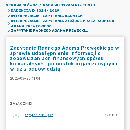
STRONA GŁÓWNA
RADA MIEJSKA W PUŁTUSKU
KADENCJA IX 2024 - 2029
INTERPELACJE I ZAPYTANIA RADNYCH
INTERPELACJE I ZAPYTANIA ZŁOŻONE PRZEZ RADNEGO
ADAMA PREWĘCKIEGO
ZAPYTANIE RADNEGO ADAMA PREWĘCKIEGO W SPRAWIE UDOSTĘPNIENIA INFORMACJI O ZOBOWIĄZANIACH FINANSOWYCH SPÓŁEK KOMUNALNYCH I JEDNOSTEK ORGANIZACYJNYCH WRAZ Z ODPOWIEDZIĄ
Zapytanie Radnego Adama Prewęckiego w
sprawie udostępnienia informacji o
zobowiązaniach finansowych spółek
komunalnych i jednostek organizacyjnych
wraz z odpowiedzią
2025-08-28 11:04
ZAŁĄCZNIKI
zapytanie 112.pdf
1.52 MB