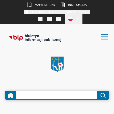
MAPA STRONY
INSTRUKCJA
KONTRAST DLA OSÓB SŁABOWIDZĄCYCH
PL
biuletyn
informacji publicznej