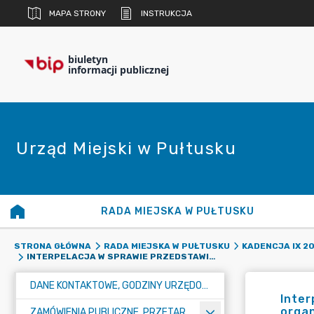
MAPA STRONY
INSTRUKCJA
biuletyn
informacji publicznej
Urząd Miejski w Pułtusku
RADA MIEJSKA W PUŁTUSKU
STRONA GŁÓWNA
RADA MIEJSKA W PUŁTUSKU
KADENCJA IX 20
INTERPELACJA W SPRAWIE PRZEDSTAWIENIA INFORMACJI NA TEMAT KOSZTÓW PONIESIONYCH PRZEZ GMINĘ NA ORGANIZACJĘ CYKLICZNYCH IMPREZ MUZYCZNYCH
DANE KONTAKTOWE, GODZINY URZĘDOWANIA I NUMER KONTA BANKOWEGO
Inter
organ
ZAMÓWIENIA PUBLICZNE, PRZETARGI, KONKURSY