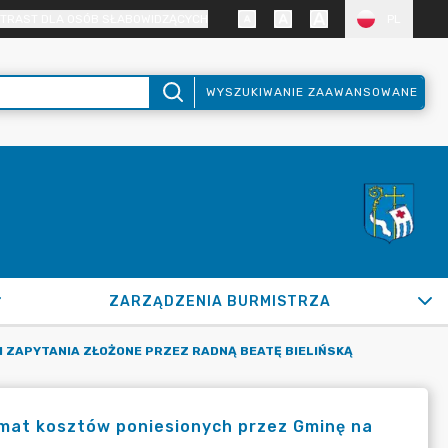
TRAST DLA OSÓB SŁABOWIDZĄCYCH
PL
WYSZUKIWANIE ZAAWANSOWANE
ZARZĄDZENIA BURMISTRZA
I ZAPYTANIA ZŁOŻONE PRZEZ RADNĄ BEATĘ BIELIŃSKĄ
emat kosztów poniesionych przez Gminę na