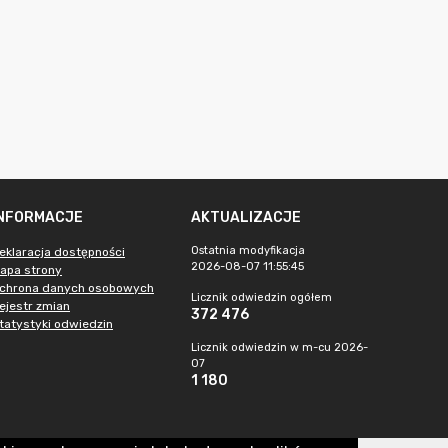
INFORMACJE
AKTUALIZACJE
Ostatnia modyfikacja
eklaracja dostępności
2026-08-07 11:55:45
apa strony
chrona danych osobowych
Licznik odwiedzin ogółem
ejestr zmian
372 476
tatystyki odwiedzin
Licznik odwiedzin w m-cu 2026-
07
1 180