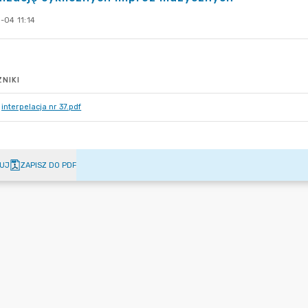
-04 11:14
NIKI
interpelacja nr 37.pdf
UJ
ZAPISZ DO PDF