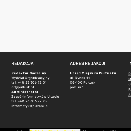
REDAKCJA
ADRES REDAKCJI
Redaktor Naczelny
Urząd Miejski w Pułtusku
D
Wydział Organizacjyjny
ul. Rynek 41
M
tel. +48 23 306 72 01
06-100 Pułtusk
O
or@pultusk.pl
pok. nr 1
R
Administrator
S
Zespół Informatyków Urzędu
tel. +48 23 306 72 25
informatyk@pultusk.pl