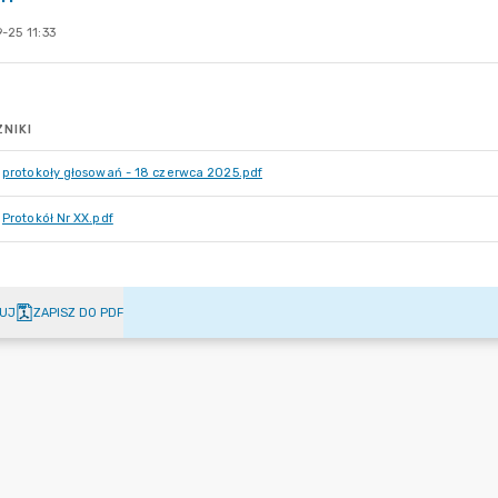
-25 11:33
NIKI
protokoły głosowań - 18 czerwca 2025.pdf
Protokół Nr XX.pdf
UJ
ZAPISZ DO PDF