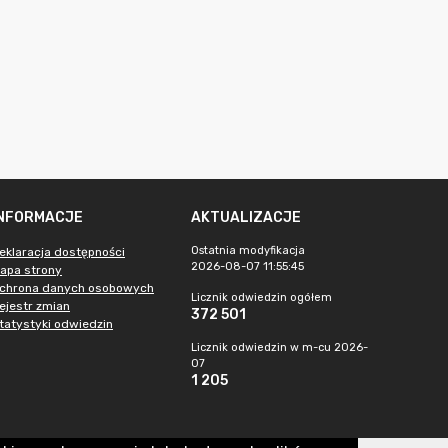
INFORMACJE
AKTUALIZACJE
Ostatnia modyfikacja
eklaracja dostępności
2026-08-07 11:55:45
apa strony
chrona danych osobowych
Licznik odwiedzin ogółem
ejestr zmian
372 501
tatystyki odwiedzin
Licznik odwiedzin w m-cu 2026-
07
1 205