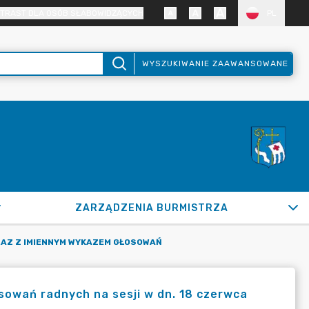
TRAST DLA OSÓB SŁABOWIDZĄCYCH
PL
WYSZUKIWANIE ZAAWANSOWANE
ZARZĄDZENIA BURMISTRZA
RAZ Z IMIENNYM WYKAZEM GŁOSOWAŃ
osowań radnych na sesji w dn. 18 czerwca