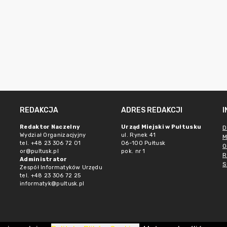
REDAKCJA
ADRES REDAKCJI
Redaktor Naczelny
Urząd Miejski w Pułtusku
D
Wydział Organizacjyjny
ul. Rynek 41
M
tel. +48 23 306 72 01
06-100 Pułtusk
O
or@pultusk.pl
pok. nr 1
R
Administrator
S
Zespół Informatyków Urzędu
tel. +48 23 306 72 25
informatyk@pultusk.pl