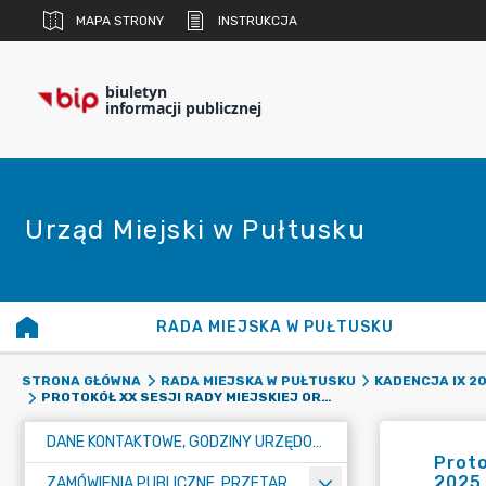
MAPA STRONY
INSTRUKCJA
biuletyn
informacji publicznej
Urząd Miejski w Pułtusku
RADA MIEJSKA W PUŁTUSKU
STRONA GŁÓWNA
RADA MIEJSKA W PUŁTUSKU
KADENCJA IX 20
PROTOKÓŁ XX SESJI RADY MIEJSKIEJ ORAZ IMIENNY WYKAZ GŁOSOWAŃ RADNYCH NA SESJI W DN. 18 CZERWCA 2025 R.
DANE KONTAKTOWE, GODZINY URZĘDOWANIA I NUMER KONTA BANKOWEGO
Proto
2025 
ZAMÓWIENIA PUBLICZNE, PRZETARGI, KONKURSY