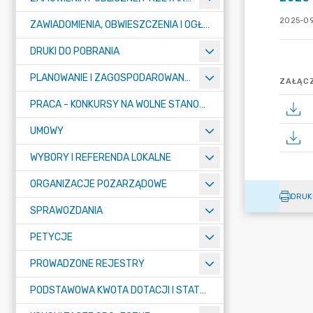
2025-09
ZAWIADOMIENIA, OBWIESZCZENIA I OGŁOSZENIA
DRUKI DO POBRANIA
PLANOWANIE I ZAGOSPODAROWANIE PRZESTRZENNE
ZAŁĄCZ
PRACA - KONKURSY NA WOLNE STANOWISKA
UMOWY
WYBORY I REFERENDA LOKALNE
ORGANIZACJE POZARZĄDOWE
DRUK
SPRAWOZDANIA
PETYCJE
PROWADZONE REJESTRY
PODSTAWOWA KWOTA DOTACJI I STATYSTYCZNA LICZBA UCZNIÓW