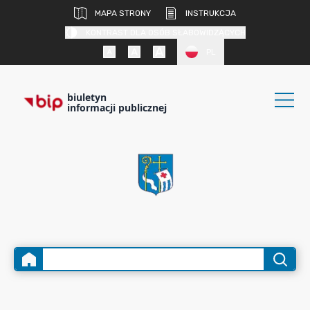
MAPA STRONY
INSTRUKCJA
KONTRAST DLA OSÓB SŁABOWIDZĄCYCH
PL
biuletyn
informacji publicznej