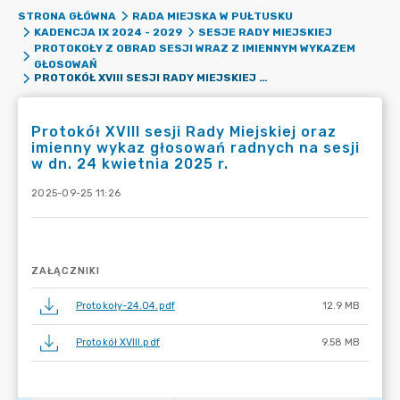
STRONA GŁÓWNA
RADA MIEJSKA W PUŁTUSKU
KADENCJA IX 2024 - 2029
SESJE RADY MIEJSKIEJ
PROTOKOŁY Z OBRAD SESJI WRAZ Z IMIENNYM WYKAZEM
GŁOSOWAŃ
PROTOKÓŁ XVIII SESJI RADY MIEJSKIEJ ORAZ IMIENNY WYKAZ GŁOSOWAŃ RADNYCH NA SESJI W DN. 24 KWIETNIA 2025 R.
Protokół XVIII sesji Rady Miejskiej oraz
imienny wykaz głosowań radnych na sesji
w dn. 24 kwietnia 2025 r.
2025-09-25 11:26
ZAŁĄCZNIKI
Protokoły-24.04.pdf
12.9 MB
Protokół XVIII.pdf
9.58 MB