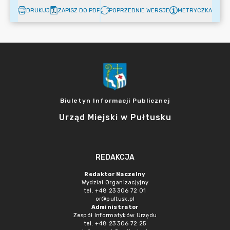
DRUKUJ
ZAPISZ DO PDF
POPRZEDNIE WERSJE
METRYCZKA
Biuletyn Informacji Publicznej
Urząd Miejski w Pułtusku
REDAKCJA
Redaktor Naczelny
Wydział Organizacjyjny
tel. +48 23 306 72 01
or@pultusk.pl
Administrator
Zespół Informatyków Urzędu
tel. +48 23 306 72 25