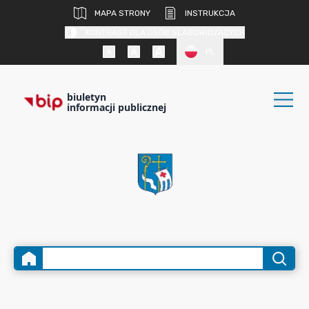
MAPA STRONY
INSTRUKCJA
KONTRAST DLA OSÓB SŁABOWIDZĄCYCH
PL
biuletyn
informacji publicznej