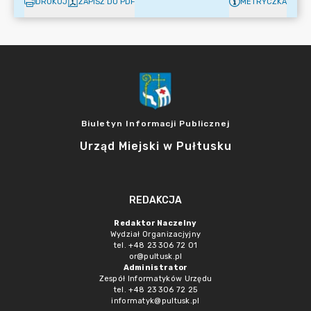
DRUKUJ
ZAPISZ DO PDF
METRYCZKA
Biuletyn Informacji Publicznej
Urząd Miejski w Pułtusku
REDAKCJA
Redaktor Naczelny
Wydział Organizacjyjny
tel. +48 23 306 72 01
or@pultusk.pl
Administrator
Zespół Informatyków Urzędu
tel. +48 23 306 72 25
informatyk@pultusk.pl