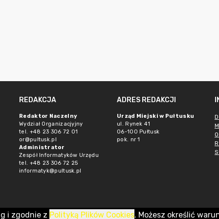
REDAKCJA
ADRES REDAKCJI
Redaktor Naczelny
Urząd Miejski w Pułtusku
D
Wydział Organizacjyjny
ul. Rynek 41
M
tel. +48 23 306 72 01
06-100 Pułtusk
O
or@pultusk.pl
pok. nr 1
R
Administrator
S
Zespół Informatyków Urzędu
tel. +48 23 306 72 25
informatyk@pultusk.pl
ug i zgodnie z
Polityką Plików Cookies
. Możesz określić waru