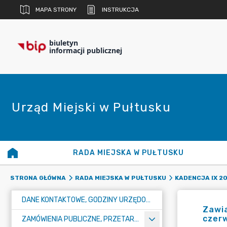
MAPA STRONY
INSTRUKCJA
biuletyn
informacji publicznej
Urząd Miejski w Pułtusku
RADA MIEJSKA W PUŁTUSKU
STRONA GŁÓWNA
RADA MIEJSKA W PUŁTUSKU
KADENCJA IX 20
DANE KONTAKTOWE, GODZINY URZĘDOWANIA I NUMER KONTA BANKOWEGO
Zawia
czerw
ZAMÓWIENIA PUBLICZNE, PRZETARGI, KONKURSY