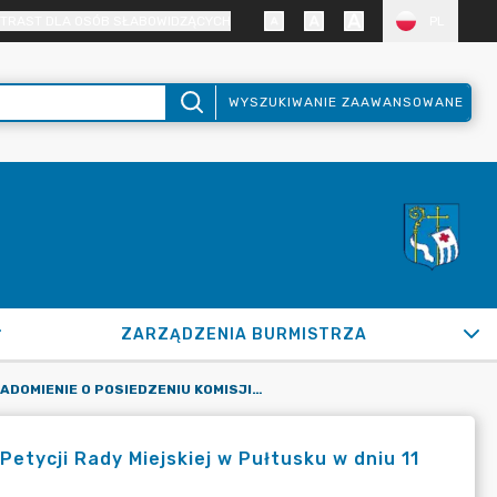
TRAST DLA OSÓB SŁABOWIDZĄCYCH
PL
WYSZUKIWANIE ZAAWANSOWANE
ZARZĄDZENIA BURMISTRZA
ZAWIADOMIENIE O POSIEDZENIU KOMISJI SKARG, WNIOSKÓW I PETYCJI RADY MIEJSKIEJ W PUŁTUSKU W DNIU 11 CZERWCA 2026 R.
etycji Rady Miejskiej w Pułtusku w dniu 11