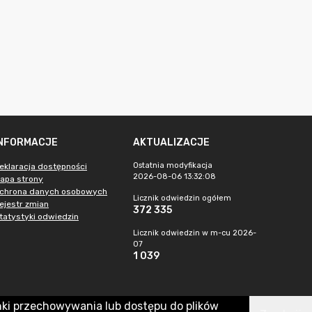
INFORMACJE
AKTUALIZACJE
Ostatnia modyfikacja
eklaracja dostępności
2026-08-06 13:32:08
apa strony
chrona danych osobowych
Licznik odwiedzin ogółem
ejestr zmian
372 335
tatystyki odwiedzin
Licznik odwiedzin w m-cu 2026-
07
1 039
nki przechowywania lub dostępu do plików