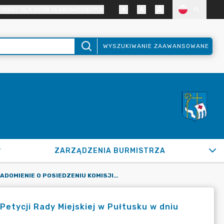
TRAST DLA OSÓB SŁABOWIDZĄCYCH
PL
WYSZUKIWANIE ZAAWANSOWANE
ZARZĄDZENIA BURMISTRZA
ZAWIADOMIENIE O POSIEDZENIU KOMISJI SKARG, WNIOSKÓW I PETYCJI RADY MIEJSKIEJ W PUŁTUSKU W DNIU 27 LISTOPADA 2024 R.
Petycji Rady Miejskiej w Pułtusku w dniu