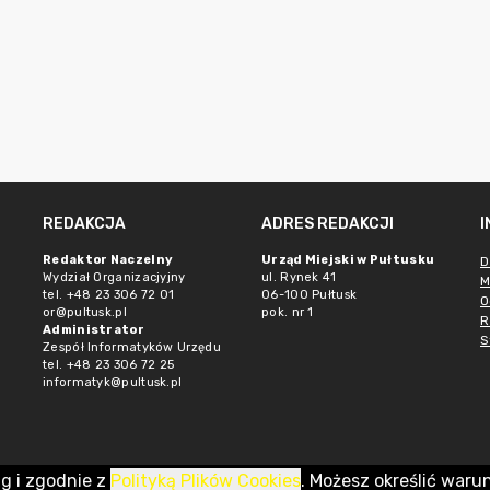
REDAKCJA
ADRES REDAKCJI
Redaktor Naczelny
Urząd Miejski w Pułtusku
D
Wydział Organizacjyjny
ul. Rynek 41
M
tel. +48 23 306 72 01
06-100 Pułtusk
O
or@pultusk.pl
pok. nr 1
R
Administrator
S
Zespół Informatyków Urzędu
tel. +48 23 306 72 25
informatyk@pultusk.pl
ug i zgodnie z
Polityką Plików Cookies
. Możesz określić waru