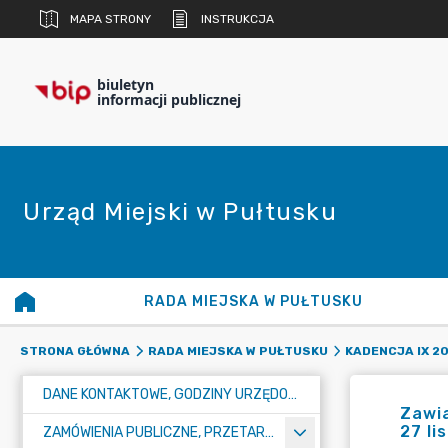
MAPA STRONY
INSTRUKCJA
biuletyn
informacji publicznej
Urząd Miejski w Pułtusku
RADA MIEJSKA W PUŁTUSKU
STRONA GŁÓWNA
RADA MIEJSKA W PUŁTUSKU
KADENCJA IX 20
DANE KONTAKTOWE, GODZINY URZĘDOWANIA I NUMER KONTA BANKOWEGO
Zawia
27 li
ZAMÓWIENIA PUBLICZNE, PRZETARGI, KONKURSY