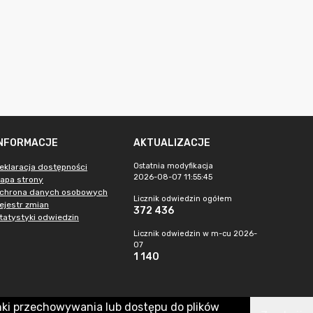
INFORMACJE
AKTUALIZACJE
Ostatnia modyfikacja
eklaracja dostępności
2026-08-07 11:55:45
apa strony
chrona danych osobowych
Licznik odwiedzin ogółem
ejestr zmian
372 436
tatystyki odwiedzin
Licznik odwiedzin w m-cu 2026-
07
1 140
nki przechowywania lub dostępu do plików