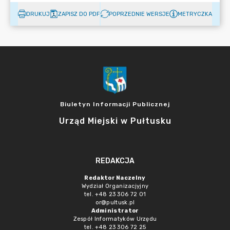
DRUKUJ
ZAPISZ DO PDF
POPRZEDNIE WERSJE
METRYCZKA
Biuletyn Informacji Publicznej
Urząd Miejski w Pułtusku
REDAKCJA
Redaktor Naczelny
Wydział Organizacjyjny
tel. +48 23 306 72 01
or@pultusk.pl
Administrator
Zespół Informatyków Urzędu
tel. +48 23 306 72 25