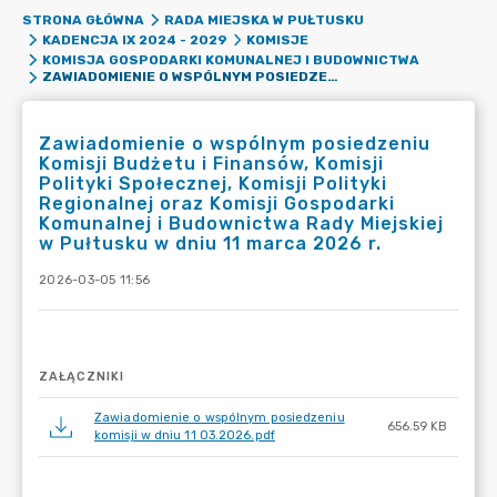
STRONA GŁÓWNA
RADA MIEJSKA W PUŁTUSKU
KADENCJA IX 2024 - 2029
KOMISJE
KOMISJA GOSPODARKI KOMUNALNEJ I BUDOWNICTWA
ZAWIADOMIENIE O WSPÓLNYM POSIEDZENIU KOMISJI BUDŻETU I FINANSÓW, KOMISJI POLITYKI SPOŁECZNEJ, KOMISJI POLITYKI REGIONALNEJ ORAZ KOMISJI GOSPODARKI KOMUNALNEJ I BUDOWNICTWA RADY MIEJSKIEJ W PUŁTUSKU W DNIU 11 MARCA 2026 R.
Zawiadomienie o wspólnym posiedzeniu
Komisji Budżetu i Finansów, Komisji
Polityki Społecznej, Komisji Polityki
Regionalnej oraz Komisji Gospodarki
Komunalnej i Budownictwa Rady Miejskiej
w Pułtusku w dniu 11 marca 2026 r.
2026-03-05 11:56
ZAŁĄCZNIKI
Zawiadomienie o wspólnym posiedzeniu
656.59 KB
komisji w dniu 11 03.2026.pdf