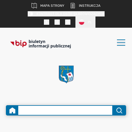
MAPA STRONY
INSTRUKCJA
KONTRAST DLA OSÓB SŁABOWIDZĄCYCH
PL
biuletyn
informacji publicznej