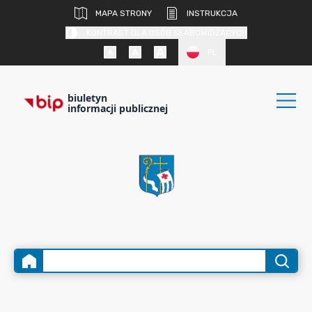
MAPA STRONY
INSTRUKCJA
KONTRAST DLA OSÓB SŁABOWIDZĄCYCH
PL
biuletyn
informacji publicznej