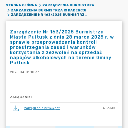
STRONA GŁÓWNA
ZARZĄDZENIA BURMISTRZA
ZARZĄDZENIA BURMISTRZA IX KADENCJI
ZARZĄDZENIE NR 163/2025 BURMISTRZA MIASTA PUŁTUSK Z DNIA 28 MARCA 2025 R. W SPRAWIE PRZEPROWADZANIA KONTROLI PRZESTRZEGANIA ZASAD I WARUNKÓW KORZYSTANIA Z ZEZWOLEŃ NA SPRZEDAŻ NAPOJÓW ALKOHOLOWYCH NA TERENIE GMINY PUŁTUSK
Zarządzenie Nr 163/2025 Burmistrza
Miasta Pułtusk z dnia 28 marca 2025 r. w
sprawie przeprowadzania kontroli
przestrzegania zasad i warunków
korzystania z zezwoleń na sprzedaż
napojów alkoholowych na terenie Gminy
Pułtusk
2025-04-01 10:37
ZAŁĄCZNIKI
zarządzenie nr 163.pdf
4.56 MB