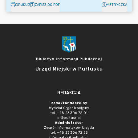
DRUKUJ
ZAPISZ DO PDF
METRYCZKA
Biuletyn Informacji Publicznej
Urząd Miejski w Pułtusku
REDAKCJA
Redaktor Naczelny
Wydział Organizacjyjny
tel. +48 23 306 72 01
or@pultusk.pl
Administrator
Zespół Informatyków Urzędu
tel. +48 23 306 72 25
informatyk@pultusk.pl