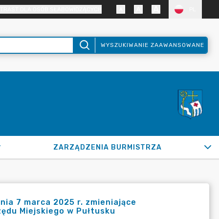
TRAST DLA OSÓB SŁABOWIDZĄCYCH
PL
WYSZUKIWANIE ZAAWANSOWANE
ZARZĄDZENIA BURMISTRZA
 PUŁTUSKU
nia 7 marca 2025 r. zmieniające
ędu Miejskiego w Pułtusku