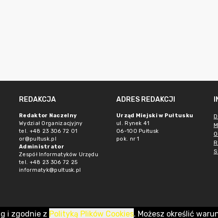
REDAKCJA
ADRES REDAKCJI
Redaktor Naczelny
Urząd Miejski w Pułtusku
D
Wydział Organizacjyjny
ul. Rynek 41
M
tel. +48 23 306 72 01
06-100 Pułtusk
O
or@pultusk.pl
pok. nr 1
R
Administrator
S
Zespół Informatyków Urzędu
tel. +48 23 306 72 25
informatyk@pultusk.pl
ug i zgodnie z
Polityką Plików Cookies
. Możesz określić waru