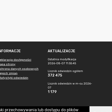
INFORMACJE
AKTUALIZACJE
Ostatnia modyfikacja
eklaracja dostępności
2026-08-07 11:55:45
apa strony
chrona danych osobowych
Licznik odwiedzin ogółem
ejestr zmian
372 475
tatystyki odwiedzin
Licznik odwiedzin w m-cu 2026-
07
1 179
nki przechowywania lub dostępu do plików