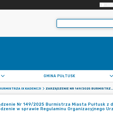
KON
GMINA PUŁTUSK
ZARZĄDZENIE NR 149/2025 BURMISTRZA MIASTA PUŁTUSK Z DNIA 7 MARCA 2025 R. ZMIENIAJĄCE ZARZADZENIE W SPRAWIE REGULAMINU ORGANIZACYJNEGO URZĘDU MIEJSKIEGO W
URMISTRZA IX KADENCJI
dzenie Nr 149/2025 Burmistrza Miasta Pułtusk z d
dzenie w sprawie Regulaminu Organizacyjnego Urz