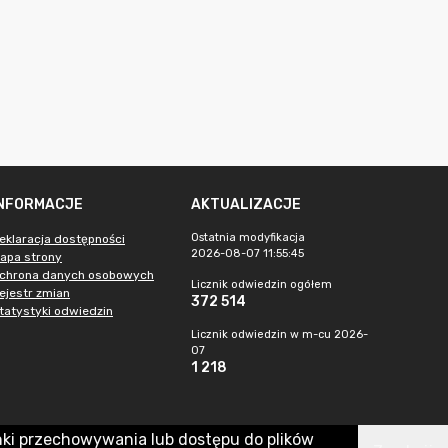
INFORMACJE
AKTUALIZACJE
Ostatnia modyfikacja
eklaracja dostępności
2026-08-07 11:55:45
apa strony
chrona danych osobowych
Licznik odwiedzin ogółem
ejestr zmian
372 514
tatystyki odwiedzin
Licznik odwiedzin w m-cu 2026-
07
1 218
nki przechowywania lub dostępu do plików