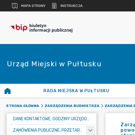
MAPA STRONY
INSTRUKCJA
biuletyn
informacji publicznej
Urząd Miejski w Pułtusku
RADA MIEJSKA W PUŁTUSKU
STRONA GŁÓWNA
ZARZĄDZENIA BURMISTRZA
ZARZĄDZENIA B
DANE KONTAKTOWE, GODZINY URZĘDOWANIA I NUMER KONTA BANKOWEGO
Zarzą
powoł
ZAMÓWIENIA PUBLICZNE, PRZETARGI, KONKURSY