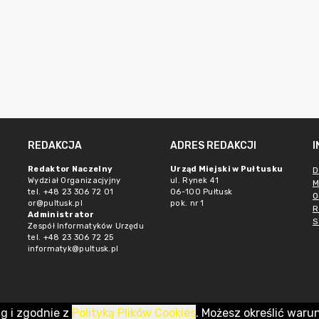
REDAKCJA
ADRES REDAKCJI
Redaktor Naczelny
Urząd Miejski w Pułtusku
D
Wydział Organizacjyjny
ul. Rynek 41
M
tel. +48 23 306 72 01
06-100 Pułtusk
O
or@pultusk.pl
pok. nr 1
R
Administrator
S
Zespół Informatyków Urzędu
tel. +48 23 306 72 25
informatyk@pultusk.pl
ug i zgodnie z
Polityką Plików Cookies
. Możesz określić waru