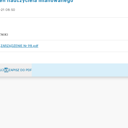
ień nauczyciela mianowanego
-21 08:50
NIKI
ZARZĄDZENIE Nr 98.pdf
UJ
ZAPISZ DO PDF