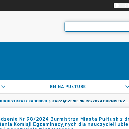
KON
GMINA PUŁTUSK
ZARZĄDZENIE NR 98/2024 BURMISTRZA MIASTA PUŁTUSK Z DNIA 20 LISTOPADA 2024 R. W SPRAWIE POWOŁANIA KOMISJI EGZAMINACYJNYCH DLA NAUCZYCIELI UBIEGAJĄCYCH SIĘ O AWANS ZAWODOWY NA STOPIEŃ NAUCZYCIELA MIANOWANEGO
URMISTRZA IX KADENCJI
dzenie Nr 98/2024 Burmistrza Miasta Pułtusk z dn
ania Komisji Egzaminacyjnych dla nauczycieli ubi