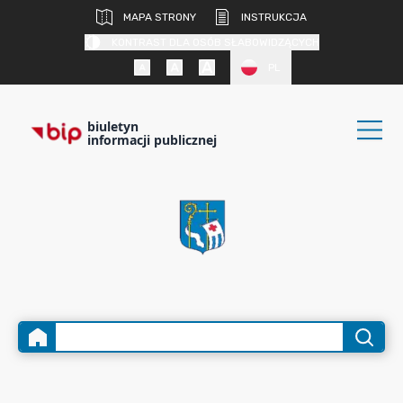
MAPA STRONY
INSTRUKCJA
KONTRAST DLA OSÓB SŁABOWIDZĄCYCH
PL
biuletyn
informacji publicznej