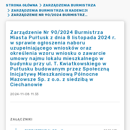
STRONA GŁÓWNA
ZARZĄDZENIA BURMISTRZA
ZARZĄDZENIA BURMISTRZA IX KADENCJI
ZARZĄDZENIE NR 90/2024 BURMISTRZA MIASTA PUŁTUSK Z DNIA 8 LISTOPADA 2024 R. W SPRAWIE OGŁOSZENIA NABORU UZUPEŁNIAJĄCEGO WNIOSKÓW ORAZ OKREŚLENIA WZORU WNIOSKU O ZAWARCIE UMOWY NAJMU LOKALU MIESZKALNEGO W BUDYNKU PRZY UL. T. KWIATKOWSKIEGO W PUŁTUSKU BUDOWANYM PRZEZ SPOŁECZNĄ INICJATYWĘ MIESZKANIOWĄ PÓŁNOCNE MAZOWSZE SP. Z O.O. Z SIEDZIBĄ W CIECHANOWIE
Zarządzenie Nr 90/2024 Burmistrza
Miasta Pułtusk z dnia 8 listopada 2024 r.
w sprawie ogłoszenia naboru
uzupełniającego wniosków oraz
określenia wzoru wniosku o zawarcie
umowy najmu lokalu mieszkalnego w
budynku przy ul. T. Kwiatkowskiego w
Pułtusku budowanym przez Społeczną
Inicjatywę Mieszkaniową Północne
Mazowsze Sp. z o.o. z siedzibą w
Ciechanowie
2024-11-08 11:33
ZAŁĄCZNIKI