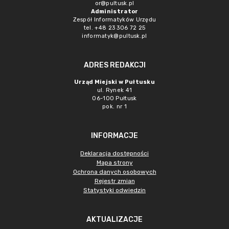
or@pultusk.pl
Administrator
Zespół Informatyków Urzędu
tel. +48 23 306 72 25
informatyk@pultusk.pl
ADRES REDAKCJI
Urząd Miejski w Pułtusku
ul. Rynek 41
06-100 Pułtusk
pok. nr 1
INFORMACJE
Deklaracja dostępności
Mapa strony
Ochrona danych osobowych
Rejestr zmian
Statystyki odwiedzin
AKTUALIZACJE