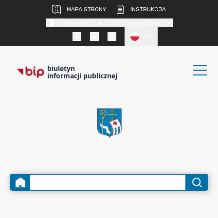
MAPA STRONY
INSTRUKCJA
KONTRAST DLA OSÓB SŁABOWIDZĄCYCH
PL
biuletyn
informacji publicznej