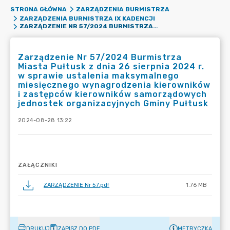
STRONA GŁÓWNA
ZARZĄDZENIA BURMISTRZA
ZARZĄDZENIA BURMISTRZA IX KADENCJI
ZARZĄDZENIE NR 57/2024 BURMISTRZA MIASTA PUŁTUSK Z DNIA 26 SIERPNIA 2024 R. W SPRAWIE USTALENIA MAKSYMALNEGO MIESIĘCZNEGO WYNAGRODZENIA KIEROWNIKÓW I ZASTĘPCÓW KIEROWNIKÓW SAMORZĄDOWYCH JEDNOSTEK ORGANIZACYJNYCH GMINY PUŁTUSK
Zarządzenie Nr 57/2024 Burmistrza
Miasta Pułtusk z dnia 26 sierpnia 2024 r.
w sprawie ustalenia maksymalnego
miesięcznego wynagrodzenia kierowników
i zastępców kierowników samorządowych
jednostek organizacyjnych Gminy Pułtusk
2024-08-28 13:22
ZAŁĄCZNIKI
ZARZĄDZENIE Nr 57.pdf
1.76 MB
DRUKUJ
ZAPISZ DO PDF
METRYCZKA