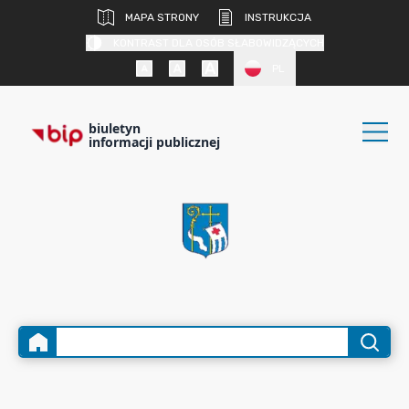
MAPA STRONY
INSTRUKCJA
KONTRAST DLA OSÓB SŁABOWIDZĄCYCH
PL
biuletyn
informacji publicznej