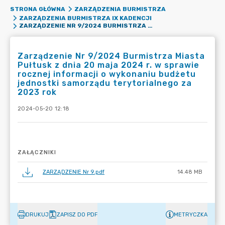
STRONA GŁÓWNA
ZARZĄDZENIA BURMISTRZA
ZARZĄDZENIA BURMISTRZA IX KADENCJI
ZARZĄDZENIE NR 9/2024 BURMISTRZA MIASTA PUŁTUSK Z DNIA 20 MAJA 2024 R. W SPRAWIE ROCZNEJ INFORMACJI O WYKONANIU BUDŻETU JEDNOSTKI SAMORZĄDU TERYTORIALNEGO ZA 2023 ROK
Zarządzenie Nr 9/2024 Burmistrza Miasta
Pułtusk z dnia 20 maja 2024 r. w sprawie
rocznej informacji o wykonaniu budżetu
jednostki samorządu terytorialnego za
2023 rok
2024-05-20 12:18
ZAŁĄCZNIKI
ZARZĄDZENIE Nr 9.pdf
14.48 MB
DRUKUJ
ZAPISZ DO PDF
METRYCZKA