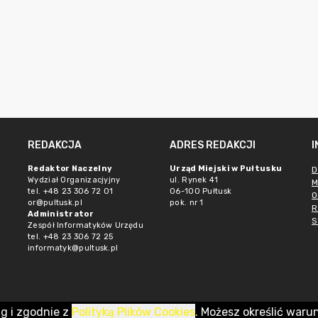
REDAKCJA
ADRES REDAKCJI
Redaktor Naczelny
Urząd Miejski w Pułtusku
D
Wydział Organizacjyjny
ul. Rynek 41
M
tel. +48 23 306 72 01
06-100 Pułtusk
O
or@pultusk.pl
pok. nr 1
R
Administrator
S
Zespół Informatyków Urzędu
tel. +48 23 306 72 25
informatyk@pultusk.pl
ug i zgodnie z
Polityką Plików Cookies
. Możesz określić waru