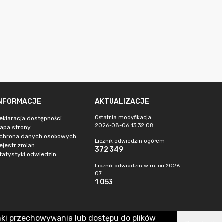
INFORMACJE
AKTUALIZACJE
Ostatnia modyfikacja
eklaracja dostępności
2026-08-06 13:32:08
apa strony
chrona danych osobowych
Licznik odwiedzin ogółem
ejestr zmian
372 349
tatystyki odwiedzin
Licznik odwiedzin w m-cu 2026-
07
1 053
nki przechowywania lub dostępu do plików