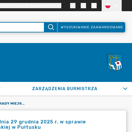
TRAST DLA OSÓB SŁABOWIDZĄCYCH
PL
WYSZUKIWANIE ZAAWANSOWANE
ZARZĄDZENIA BURMISTRZA
UCHWAŁA NR XXX/253/2025 RADY MIEJSKIEJ W PUŁTUSKU Z DNIA 29 GRUDNIA 2025 R. W SPRAWIE ZATWIERDZENIA PLANU PRACY KOMISJI REWIZYJNEJ RADY MIEJSKIEJ W PUŁTUSKU
nia 29 grudnia 2025 r. w sprawie
skiej w Pułtusku