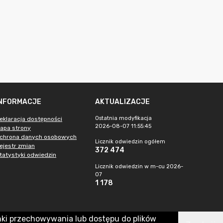
INFORMACJE
AKTUALIZACJE
Ostatnia modyfikacja
eklaracja dostępności
2026-08-07 11:55:45
apa strony
chrona danych osobowych
Licznik odwiedzin ogółem
ejestr zmian
372 474
tatystyki odwiedzin
Licznik odwiedzin w m-cu 2026-
07
1 178
nki przechowywania lub dostępu do plików