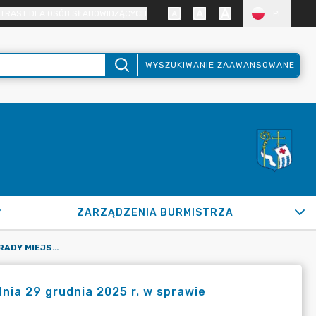
TRAST DLA OSÓB SŁABOWIDZĄCYCH
PL
WYSZUKIWANIE ZAAWANSOWANE
ZARZĄDZENIA BURMISTRZA
UCHWAŁA NR XXX/252/2025 RADY MIEJSKIEJ W PUŁTUSKU Z DNIA 29 GRUDNIA 2025 R. W SPRAWIE ROZPATRZENIA WNIOSKU
nia 29 grudnia 2025 r. w sprawie