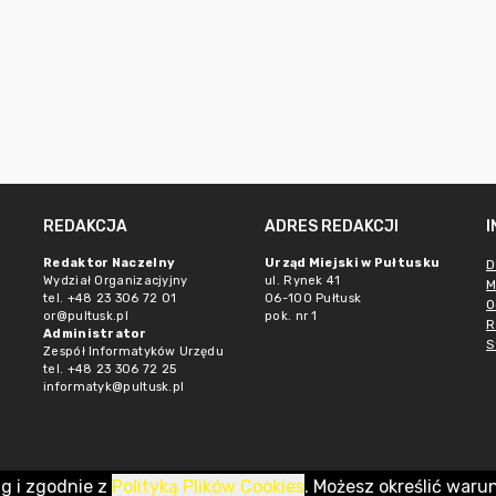
REDAKCJA
ADRES REDAKCJI
Redaktor Naczelny
Urząd Miejski w Pułtusku
D
Wydział Organizacjyjny
ul. Rynek 41
M
tel. +48 23 306 72 01
06-100 Pułtusk
O
or@pultusk.pl
pok. nr 1
R
Administrator
S
Zespół Informatyków Urzędu
tel. +48 23 306 72 25
informatyk@pultusk.pl
ug i zgodnie z
Polityką Plików Cookies
. Możesz określić waru