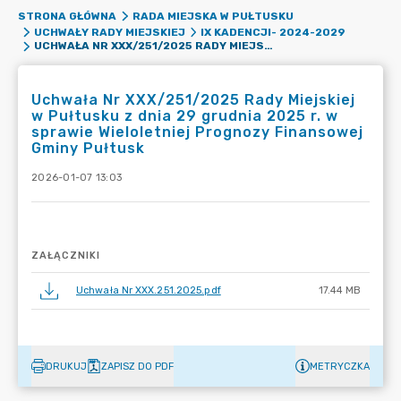
STRONA GŁÓWNA
RADA MIEJSKA W PUŁTUSKU
UCHWAŁY RADY MIEJSKIEJ
IX KADENCJI- 2024-2029
UCHWAŁA NR XXX/251/2025 RADY MIEJSKIEJ W PUŁTUSKU Z DNIA 29 GRUDNIA 2025 R. W SPRAWIE WIELOLETNIEJ PROGNOZY FINANSOWEJ GMINY PUŁTUSK
Uchwała Nr XXX/251/2025 Rady Miejskiej
w Pułtusku z dnia 29 grudnia 2025 r. w
sprawie Wieloletniej Prognozy Finansowej
Gminy Pułtusk
2026-01-07 13:03
ZAŁĄCZNIKI
Uchwała Nr XXX.251.2025.pdf
17.44 MB
DRUKUJ
ZAPISZ DO PDF
METRYCZKA