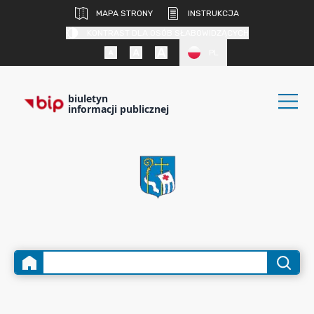
MAPA STRONY
INSTRUKCJA
KONTRAST DLA OSÓB SŁABOWIDZĄCYCH
PL
biuletyn
informacji publicznej