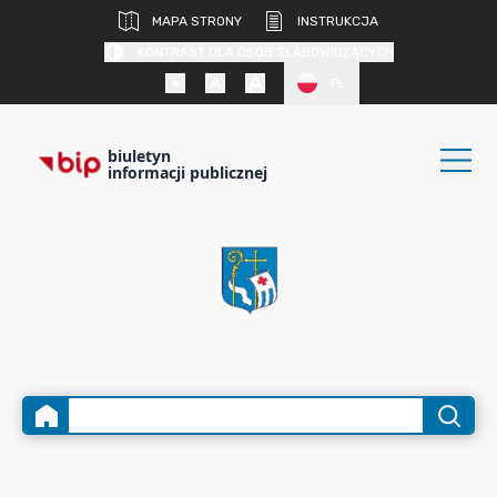
MAPA STRONY
INSTRUKCJA
KONTRAST DLA OSÓB SŁABOWIDZĄCYCH
PL
biuletyn
informacji publicznej