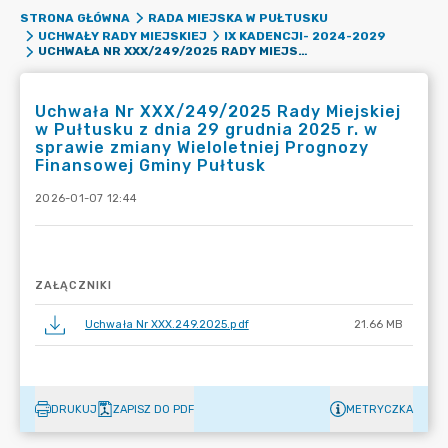
STRONA GŁÓWNA
RADA MIEJSKA W PUŁTUSKU
UCHWAŁY RADY MIEJSKIEJ
IX KADENCJI- 2024-2029
UCHWAŁA NR XXX/249/2025 RADY MIEJSKIEJ W PUŁTUSKU Z DNIA 29 GRUDNIA 2025 R. W SPRAWIE ZMIANY WIELOLETNIEJ PROGNOZY FINANSOWEJ GMINY PUŁTUSK
Uchwała Nr XXX/249/2025 Rady Miejskiej
w Pułtusku z dnia 29 grudnia 2025 r. w
sprawie zmiany Wieloletniej Prognozy
Finansowej Gminy Pułtusk
2026-01-07 12:44
ZAŁĄCZNIKI
Uchwała Nr XXX.249.2025.pdf
21.66 MB
DRUKUJ
ZAPISZ DO PDF
METRYCZKA