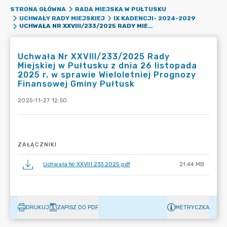
STRONA GŁÓWNA
RADA MIEJSKA W PUŁTUSKU
UCHWAŁY RADY MIEJSKIEJ
IX KADENCJI- 2024-2029
UCHWAŁA NR XXVIII/233/2025 RADY MIEJSKIEJ W PUŁTUSKU Z DNIA 26 LISTOPADA 2025 R. W SPRAWIE WIELOLETNIEJ PROGNOZY FINANSOWEJ GMINY PUŁTUSK
Uchwała Nr XXVIII/233/2025 Rady
Miejskiej w Pułtusku z dnia 26 listopada
2025 r. w sprawie Wieloletniej Prognozy
Finansowej Gminy Pułtusk
2025-11-27 12:50
ZAŁĄCZNIKI
Uchwała Nr XXVIII.233.2025.pdf
21.44 MB
DRUKUJ
ZAPISZ DO PDF
METRYCZKA