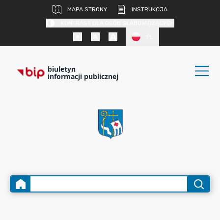
MAPA STRONY
INSTRUKCJA
KONTRAST DLA OSÓB SŁABOWIDZĄCYCH
PL
biuletyn
informacji publicznej