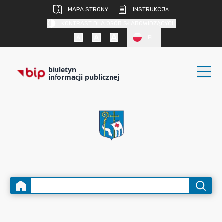
MAPA STRONY
INSTRUKCJA
KONTRAST DLA OSÓB SŁABOWIDZĄCYCH
PL
biuletyn
informacji publicznej