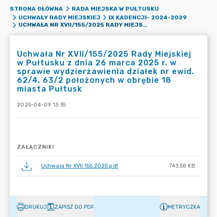
STRONA GŁÓWNA
RADA MIEJSKA W PUŁTUSKU
UCHWAŁY RADY MIEJSKIEJ
IX KADENCJI- 2024-2029
UCHWAŁA NR XVII/155/2025 RADY MIEJSKIEJ W PUŁTUSKU Z DNIA 26 MARCA 2025 R. W SPRAWIE WYDZIERŻAWIENIA DZIAŁEK NR EWID. 62/4, 63/2 POŁOŻONYCH W OBRĘBIE 18 MIASTA PUŁTUSK
Uchwała Nr XVII/155/2025 Rady Miejskiej
w Pułtusku z dnia 26 marca 2025 r. w
sprawie wydzierżawienia działek nr ewid.
62/4, 63/2 położonych w obrębie 18
miasta Pułtusk
2025-04-09 13:35
ZAŁĄCZNIKI
Uchwała Nr XVII.155.2025.pdf
743.58 KB
DRUKUJ
ZAPISZ DO PDF
METRYCZKA