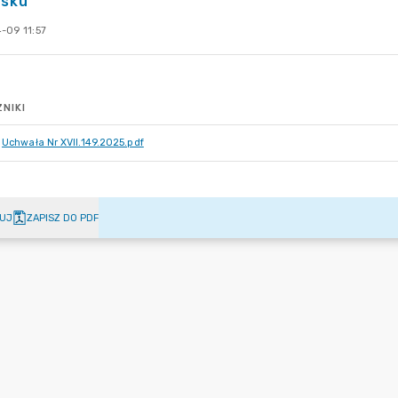
usku
-09 11:57
NIKI
Uchwała Nr XVII.149.2025.pdf
UJ
ZAPISZ DO PDF