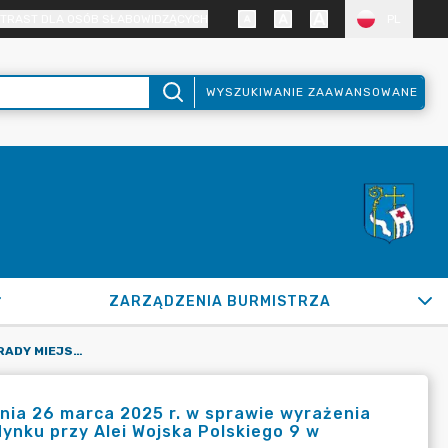
TRAST DLA OSÓB SŁABOWIDZĄCYCH
PL
WYSZUKIWANIE ZAAWANSOWANE
ZARZĄDZENIA BURMISTRZA
UCHWAŁA NR XVII/149/2025 RADY MIEJSKIEJ W PUŁTUSKU Z DNIA 26 MARCA 2025 R. W SPRAWIE WYRAŻENIA ZGODY NA WYNAJEM LOKALU UŻYTKOWEGO POŁOŻONEGO W BUDYNKU PRZY ALEI WOJSKA POLSKIEGO 9 W PUŁTUSKU
dnia 26 marca 2025 r. w sprawie wyrażenia
nku przy Alei Wojska Polskiego 9 w