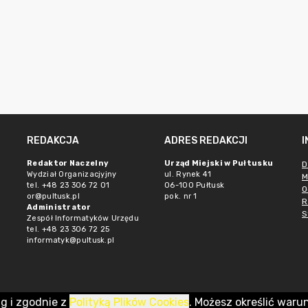
REDAKCJA
ADRES REDAKCJI
Redaktor Naczelny
Urząd Miejski w Pułtusku
D
Wydział Organizacjyjny
ul. Rynek 41
M
tel. +48 23 306 72 01
06-100 Pułtusk
O
or@pultusk.pl
pok. nr 1
R
Administrator
S
Zespół Informatyków Urzędu
tel. +48 23 306 72 25
informatyk@pultusk.pl
ug i zgodnie z
Polityką Plików Cookies
. Możesz określić waru