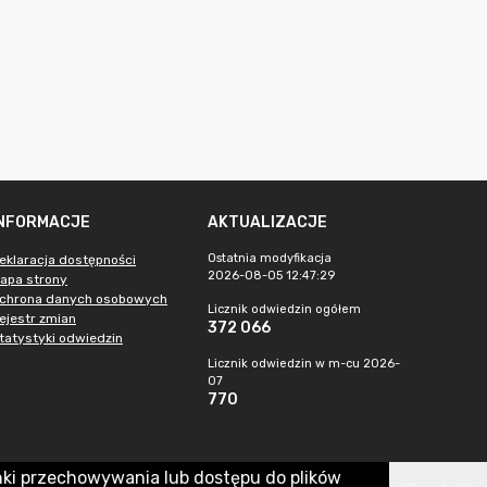
INFORMACJE
AKTUALIZACJE
Ostatnia modyfikacja
eklaracja dostępności
2026-08-05 12:47:29
apa strony
chrona danych osobowych
Licznik odwiedzin ogółem
ejestr zmian
372 066
tatystyki odwiedzin
Licznik odwiedzin w m-cu 2026-
07
770
nki przechowywania lub dostępu do plików