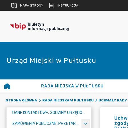
MAPA STRONY
INSTRUKCJA
biuletyn
informacji publicznej
Urząd Miejski w Pułtusku
RADA MIEJSKA W PUŁTUSKU
STRONA GŁÓWNA
RADA MIEJSKA W PUŁTUSKU
UCHWAŁY RADY 
DANE KONTAKTOWE, GODZINY URZĘDOWANIA I NUMER KONTA BANKOWEGO
Uchwa
zgody
ZAMÓWIENIA PUBLICZNE, PRZETARGI, KONKURSY