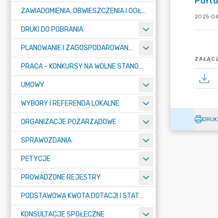
Pułt
ZAWIADOMIENIA, OBWIESZCZENIA I OGŁOSZENIA
2025-04
DRUKI DO POBRANIA
PLANOWANIE I ZAGOSPODAROWANIE PRZESTRZENNE
ZAŁĄCZ
PRACA - KONKURSY NA WOLNE STANOWISKA
UMOWY
WYBORY I REFERENDA LOKALNE
DRUK
ORGANIZACJE POZARZĄDOWE
SPRAWOZDANIA
PETYCJE
PROWADZONE REJESTRY
PODSTAWOWA KWOTA DOTACJI I STATYSTYCZNA LICZBA UCZNIÓW
KONSULTACJE SPOŁECZNE