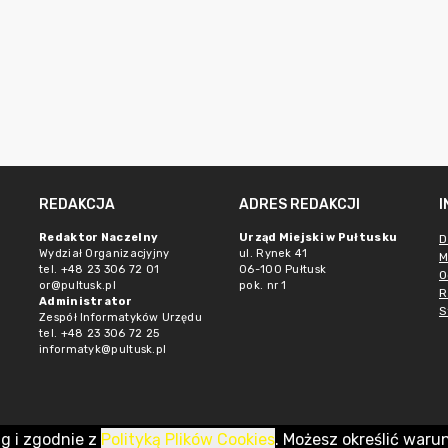
REDAKCJA
ADRES REDAKCJI
Redaktor Naczelny
Urząd Miejski w Pułtusku
D
Wydział Organizacjyjny
ul. Rynek 41
M
tel. +48 23 306 72 01
06-100 Pułtusk
O
or@pultusk.pl
pok. nr 1
R
Administrator
S
Zespół Informatyków Urzędu
tel. +48 23 306 72 25
informatyk@pultusk.pl
ug i zgodnie z
Polityką Plików Cookies
. Możesz określić waru