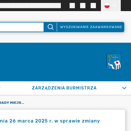
TRAST DLA OSÓB SŁABOWIDZĄCYCH
PL
WYSZUKIWANIE ZAAWANSOWANE
ZARZĄDZENIA BURMISTRZA
UCHWAŁA NR XVII/143/2025 RADY MIEJSKIEJ W PUŁTUSKU Z DNIA 26 MARCA 2025 R. W SPRAWIE ZMIANY STATUTU ŻŁOBKA MIEJSKIEGO W PUŁTUSKU
dnia 26 marca 2025 r. w sprawie zmiany