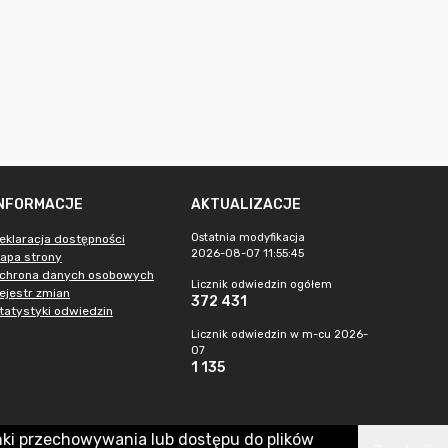
INFORMACJE
AKTUALIZACJE
Ostatnia modyfikacja
eklaracja dostępności
2026-08-07 11:55:45
apa strony
chrona danych osobowych
Licznik odwiedzin ogółem
ejestr zmian
372 431
tatystyki odwiedzin
Licznik odwiedzin w m-cu 2026-
07
1 135
nki przechowywania lub dostępu do plików