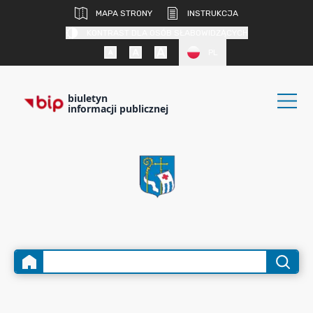
MAPA STRONY
INSTRUKCJA
KONTRAST DLA OSÓB SŁABOWIDZĄCYCH
PL
biuletyn
informacji publicznej