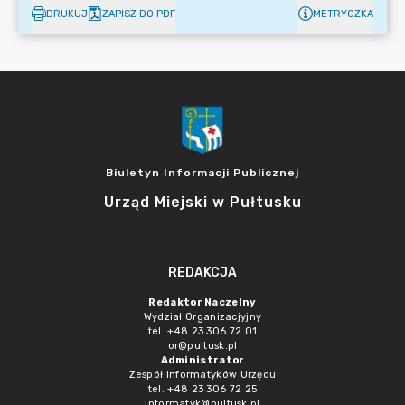
DRUKUJ
ZAPISZ DO PDF
METRYCZKA
Biuletyn Informacji Publicznej
Urząd Miejski w Pułtusku
REDAKCJA
Redaktor Naczelny
Wydział Organizacjyjny
tel. +48 23 306 72 01
or@pultusk.pl
Administrator
Zespół Informatyków Urzędu
tel. +48 23 306 72 25
informatyk@pultusk.pl