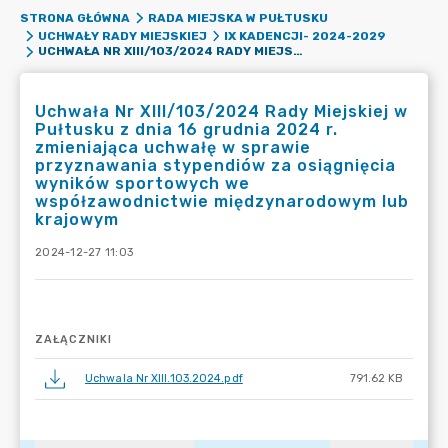
STRONA GŁÓWNA
RADA MIEJSKA W PUŁTUSKU
UCHWAŁY RADY MIEJSKIEJ
IX KADENCJI- 2024-2029
UCHWAŁA NR XIII/103/2024 RADY MIEJSKIEJ W PUŁTUSKU Z DNIA 16 GRUDNIA 2024 R. ZMIENIAJĄCA UCHWAŁĘ W SPRAWIE PRZYZNAWANIA STYPENDIÓW ZA OSIĄGNIĘCIA WYNIKÓW SPORTOWYCH WE WSPÓŁZAWODNICTWIE MIĘDZYNARODOWYM LUB KRAJOWYM
Uchwała Nr XIII/103/2024 Rady Miejskiej w
Pułtusku z dnia 16 grudnia 2024 r.
zmieniająca uchwałę w sprawie
przyznawania stypendiów za osiągnięcia
wyników sportowych we
współzawodnictwie międzynarodowym lub
krajowym
2024-12-27 11:03
ZAŁĄCZNIKI
Uchwala Nr XIII.103.2024.pdf
791.62 KB