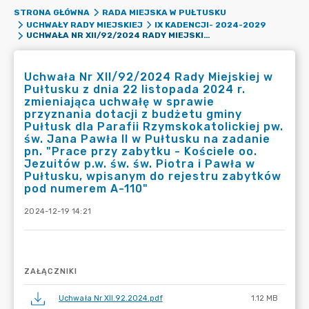
STRONA GŁÓWNA
RADA MIEJSKA W PUŁTUSKU
UCHWAŁY RADY MIEJSKIEJ
IX KADENCJI- 2024-2029
UCHWAŁA NR XII/92/2024 RADY MIEJSKIEJ W PUŁTUSKU Z DNIA 22 LISTOPADA 2024 R. ZMIENIAJĄCA UCHWAŁĘ W SPRAWIE PRZYZNANIA DOTACJI Z BUDŻETU GMINY PUŁTUSK DLA PARAFII RZYMSKOKATOLICKIEJ PW. ŚW. JANA PAWŁA II W PUŁTUSKU NA ZADANIE PN. "PRACE PRZY ZABYTKU - KOŚCIELE OO. JEZUITÓW P.W. ŚW. ŚW. PIOTRA I PAWŁA W PUŁTUSKU, WPISANYM DO REJESTRU ZABYTKÓW POD NUMEREM A-110"
Uchwała Nr XII/92/2024 Rady Miejskiej w
Pułtusku z dnia 22 listopada 2024 r.
zmieniająca uchwałę w sprawie
przyznania dotacji z budżetu gminy
Pułtusk dla Parafii Rzymskokatolickiej pw.
św. Jana Pawła II w Pułtusku na zadanie
pn. "Prace przy zabytku - Kościele oo.
Jezuitów p.w. św. św. Piotra i Pawła w
Pułtusku, wpisanym do rejestru zabytków
pod numerem A-110"
2024-12-19 14:21
ZAŁĄCZNIKI
Uchwała Nr XII.92.2024.pdf
1.12 MB