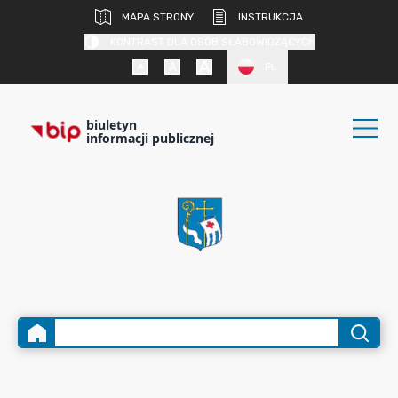
MAPA STRONY
INSTRUKCJA
KONTRAST DLA OSÓB SŁABOWIDZĄCYCH
PL
biuletyn
informacji publicznej