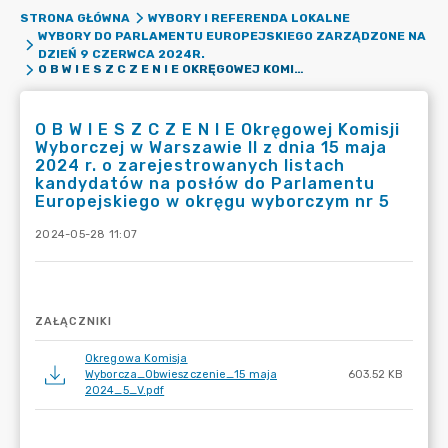
STRONA GŁÓWNA
WYBORY I REFERENDA LOKALNE
WYBORY DO PARLAMENTU EUROPEJSKIEGO ZARZĄDZONE NA
DZIEŃ 9 CZERWCA 2024R.
O B W I E S Z C Z E N I E OKRĘGOWEJ KOMISJI WYBORCZEJ W WARSZAWIE II Z DNIA 15 MAJA 2024 R. O ZAREJESTROWANYCH LISTACH KANDYDATÓW NA POSŁÓW DO PARLAMENTU EUROPEJSKIEGO W OKRĘGU WYBORCZYM NR 5
O B W I E S Z C Z E N I E Okręgowej Komisji
Wyborczej w Warszawie II z dnia 15 maja
2024 r. o zarejestrowanych listach
kandydatów na posłów do Parlamentu
Europejskiego w okręgu wyborczym nr 5
2024-05-28 11:07
ZAŁĄCZNIKI
Okregowa Komisja
Wyborcza_Obwieszczenie_15 maja
603.52 KB
2024_5_V.pdf