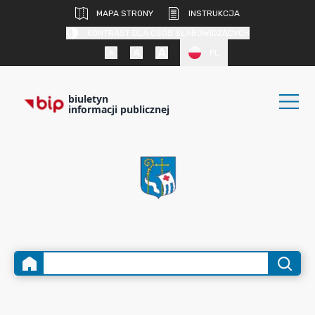
MAPA STRONY
INSTRUKCJA
KONTRAST DLA OSÓB SŁABOWIDZĄCYCH
PL
biuletyn
informacji publicznej