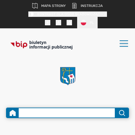
MAPA STRONY
INSTRUKCJA
KONTRAST DLA OSÓB SŁABOWIDZĄCYCH
PL
biuletyn
informacji publicznej