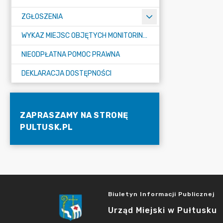
ZGŁOSZENIA
WYKAZ MIEJSC OBJĘTYCH MONITORINGIEM
NIEODPŁATNA POMOC PRAWNA
DEKLARACJA DOSTĘPNOŚCI
ZAPRASZAMY NA STRONĘ
PULTUSK.PL
Biuletyn Informacji Publicznej
Urząd Miejski w Pułtusku