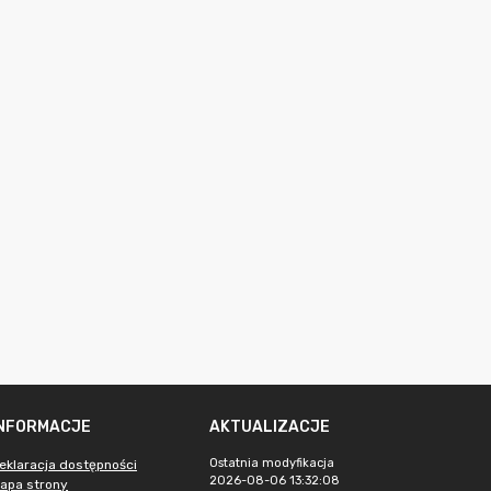
INFORMACJE
AKTUALIZACJE
Ostatnia modyfikacja
eklaracja dostępności
2026-08-06 13:32:08
apa strony