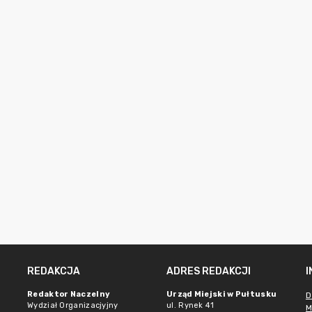
REDAKCJA
ADRES REDAKCJI
Redaktor Naczelny
Urząd Miejski w Pułtusku
D
Wydział Organizacjyjny
ul. Rynek 41
M