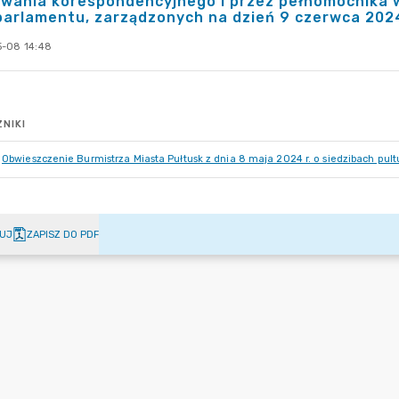
owania korespondencyjnego i przez pełnomocnika
arlamentu, zarządzonych na dzień 9 czerwca 2024
-08 14:48
NIKI
Obwieszczenie Burmistrza Miasta Pułtusk z dnia 8 maja 2024 r. o siedzibach pult
UJ
ZAPISZ DO PDF