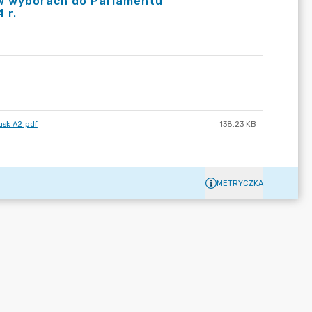
 w wyborach do Parlamentu
 r.
usk A2.pdf
138.23 KB
METRYCZKA