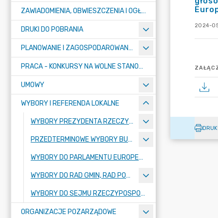
głos
Europ
ZAWIADOMIENIA, OBWIESZCZENIA I OGŁOSZENIA
2024-05
DRUKI DO POBRANIA
PLANOWANIE I ZAGOSPODAROWANIE PRZESTRZENNE
PRACA - KONKURSY NA WOLNE STANOWISKA
ZAŁĄCZ
UMOWY
WYBORY I REFERENDA LOKALNE
WYBORY PREZYDENTA RZECZYPOSPOLITEJ POLSKIEJ 2025
DRUK
PRZEDTERMINOWE WYBORY BURMISTRZA MIASTA PUŁTUSK
WYBORY DO PARLAMENTU EUROPEJSKIEGO ZARZĄDZONE NA DZIEŃ 9 CZERWCA 2024R.
WYBORY DO RAD GMIN, RAD POWIATÓW, SEJMIKÓW WOJEWÓDZTW I RAD DZIELNIC M.ST. WARSZAWY ORAZ WYBORÓW WÓJTÓW, BURMISTRZÓW I PREZYDENTÓW MIAST ZARZĄDZONE NA DZIEŃ 7 KWIETNIA 2024 R.
WYBORY DO SEJMU RZECZYPOSPOLITEJ POLSKIEJ I DO SENATU RZECZYPOSPOLITEJ POLSKIEJ ORAZ REFERENDUM OGÓLNOKRAJOWE, ZARZĄDZONE NA DZIEŃ 15 PAŹDZIERNIKA 2023R.
ORGANIZACJE POZARZĄDOWE