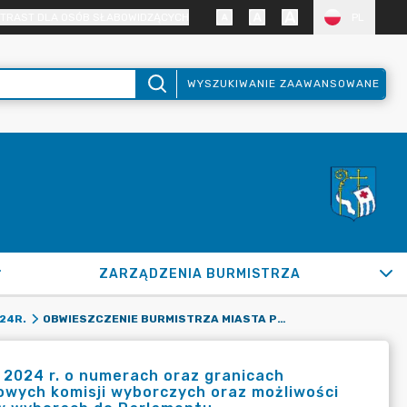
TRAST DLA OSÓB SŁABOWIDZĄCYCH
PL
WYSZUKIWANIE ZAAWANSOWANE
ZARZĄDZENIA BURMISTRZA
OBWIESZCZENIE BURMISTRZA MIASTA PUŁTUSK Z DNIA 8 MAJA 2024 R. O NUMERACH ORAZ GRANICACH OBWODÓW GŁOSOWANIA, WYZNACZONYCH SIEDZIBACH OBWODOWYCH KOMISJI WYBORCZYCH ORAZ MOŻLIWOŚCI GŁOSOWANIA KORESPONDENCYJNEGO I PRZEZ PEŁNOMOCNIKA W WYBORACH DO PARLAMENTU EUROPARLAMENTU, ZARZĄDZONYCH NA DZIEŃ 9 CZERWCA 2024 R.
24R.
 2024 r. o numerach oraz granicach
wych komisji wyborczych oraz możliwości