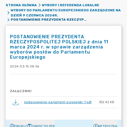
STRONA GŁÓWNA
WYBORY I REFERENDA LOKALNE
WYBORY DO PARLAMENTU EUROPEJSKIEGO ZARZĄDZONE NA
DZIEŃ 9 CZERWCA 2024R.
POSTANOWIENIE PREZYDENTA RZECZYPOSPOLITEJ POLSKIEJ Z DNIA 11 MARCA 2024 R. W SPRAWIE ZARZĄDZENIA WYBORÓW POSŁÓW DO PARLAMENTU EUROPEJSKIEGO
POSTANOWIENIE PREZYDENTA
RZECZYPOSPOLITEJ POLSKIEJ z dnia 11
marca 2024 r. w sprawie zarządzenia
wyborów posłów do Parlamentu
Europejskiego
2024-03-15 08:56
ZAŁĄCZNIKI
postanowienie-parlament-europejski-1.pdf
352.42 KB
DRUKUJ
ZAPISZ DO PDF
METRYCZKA