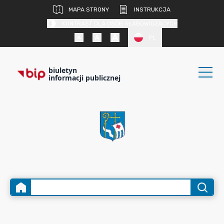
MAPA STRONY
INSTRUKCJA
KONTRAST DLA OSÓB SŁABOWIDZĄCYCH
PL
biuletyn
informacji publicznej