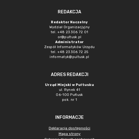
REDAKCJA
Redaktor Naczelny
Wydział Organizacjyjny
tel. +48 23 306 72 01
or@pultusk.pl
Administrator
Zespół Informatyków Urzędu
tel. +48 23 306 72 25
informatyk@pultusk.pl
ADRES REDAKCJI
Urząd Miejski w Pułtusku
ul. Rynek 41
06-100 Pułtusk
pok. nr 1
INFORMACJE
Deklaracja dostępności
Mapa strony