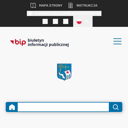
MAPA STRONY
INSTRUKCJA
KONTRAST DLA OSÓB SŁABOWIDZĄCYCH
PL
biuletyn
informacji publicznej