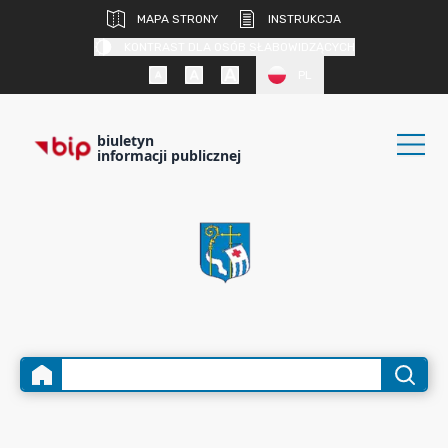
MAPA STRONY
INSTRUKCJA
KONTRAST DLA OSÓB SŁABOWIDZĄCYCH
PL
biuletyn
informacji publicznej