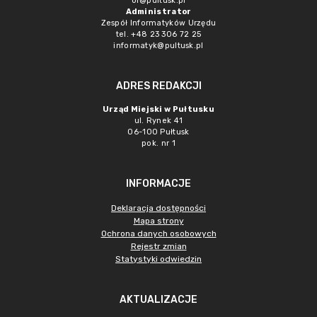
or@pultusk.pl
Administrator
Zespół Informatyków Urzędu
tel. +48 23 306 72 25
informatyk@pultusk.pl
ADRES REDAKCJI
Urząd Miejski w Pułtusku
ul. Rynek 41
06-100 Pułtusk
pok. nr 1
INFORMACJE
Deklaracja dostępności
Mapa strony
Ochrona danych osobowych
Rejestr zmian
Statystyki odwiedzin
AKTUALIZACJE