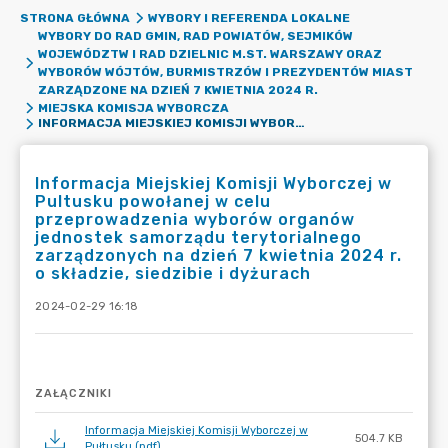
STRONA GŁÓWNA
WYBORY I REFERENDA LOKALNE
WYBORY DO RAD GMIN, RAD POWIATÓW, SEJMIKÓW
WOJEWÓDZTW I RAD DZIELNIC M.ST. WARSZAWY ORAZ
WYBORÓW WÓJTÓW, BURMISTRZÓW I PREZYDENTÓW MIAST
ZARZĄDZONE NA DZIEŃ 7 KWIETNIA 2024 R.
MIEJSKA KOMISJA WYBORCZA
INFORMACJA MIEJSKIEJ KOMISJI WYBORCZEJ W PULTUSKU POWOŁANEJ W CELU PRZEPROWADZENIA WYBORÓW ORGANÓW JEDNOSTEK SAMORZĄDU TERYTORIALNEGO ZARZĄDZONYCH NA DZIEŃ 7 KWIETNIA 2024 R. O SKŁADZIE, SIEDZIBIE I DYŻURACH
Informacja Miejskiej Komisji Wyborczej w
Pultusku powołanej w celu
przeprowadzenia wyborów organów
jednostek samorządu terytorialnego
zarządzonych na dzień 7 kwietnia 2024 r.
o składzie, siedzibie i dyżurach
2024-02-29 16:18
ZAŁĄCZNIKI
Informacja Miejskiej Komisji Wyborczej w
504.7 KB
Pułtusku (pdf)