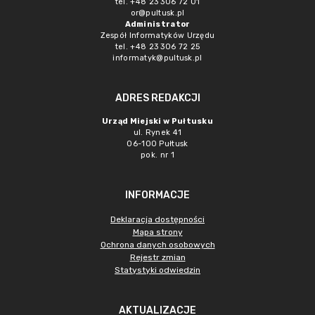
tel. +48 23 306 72 01
or@pultusk.pl
Administrator
Zespół Informatyków Urzędu
tel. +48 23 306 72 25
informatyk@pultusk.pl
ADRES REDAKCJI
Urząd Miejski w Pułtusku
ul. Rynek 41
06-100 Pułtusk
pok. nr 1
INFORMACJE
Deklaracja dostępności
Mapa strony
Ochrona danych osobowych
Rejestr zmian
Statystyki odwiedzin
AKTUALIZACJE