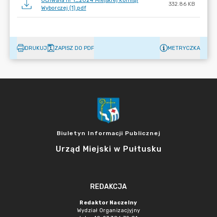
Uchwała nr 1_2024 Miejskiej Komisji
332.86 KB
Wyborczej (1).pdf
DRUKUJ
ZAPISZ DO PDF
METRYCZKA
Biuletyn Informacji Publicznej
Urząd Miejski w Pułtusku
REDAKCJA
Redaktor Naczelny
Wydział Organizacjyjny