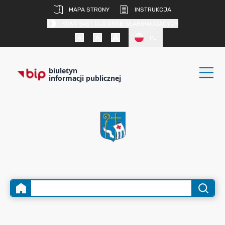
MAPA STRONY
INSTRUKCJA
KONTRAST DLA OSÓB SŁABOWIDZĄCYCH
PL
biuletyn
informacji publicznej