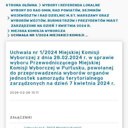
STRONA GŁÓWNA
WYBORY I REFERENDA LOKALNE
WYBORY DO RAD GMIN, RAD POWIATÓW, SEJMIKÓW
WOJEWÓDZTW I RAD DZIELNIC M.ST. WARSZAWY ORAZ
WYBORÓW WÓJTÓW, BURMISTRZÓW I PREZYDENTÓW MIAST
ZARZĄDZONE NA DZIEŃ 7 KWIETNIA 2024 R.
MIEJSKA KOMISJA WYBORCZA
UCHWAŁA NR 1/2024 MIEJSKIEJ KOMISJI WYBORCZEJ Z DNIA 28.02.2024 R. W SPRAWIE WYBORU PRZEWODNICZĄCEGO MIEJSKIEJ KOMISJI WYBORCZEJ W PUŁTUSKU, POWOŁANEJ DO PRZEPROWADZENIA WYBORÓW ORGANÓW JEDNOSTEK SAMORZĄDU TERYTORIALNEGO ZARZĄDZONYCH NA DZIEŃ 7 KWIETNIA 2024 R.
Uchwała nr 1/2024 Miejskiej Komisji
Wyborczej z dnia 28.02.2024 r. w sprawie
wyboru Przewodniczącego Miejskiej
Komisji Wyborczej w Pułtusku, powołanej
do przeprowadzenia wyborów organów
jednostek samorządu terytorialnego
zarządzonych na dzień 7 kwietnia 2024 r.
2024-02-28 13:11
ZAŁĄCZNIKI