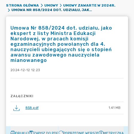
STRONA GŁÓWNA
UMOWY
UMOWY ZAWARTE W 2024R.
UMOWA NR 858/2024 DOT. UDZIAŁU, JAKO EKSPERT Z LISTY MINISTRA EDUKACJI NARODOWEJ, W PRACACH KOMISJI EGZAMINACYJNYCH POWOŁANYCH DLA 4. NAUCZYCIELI UBIEGAJĄCYCH SIĘ O STOPIEŃ AWANSU ZAWODOWEGO NAUCZYCIELA MIANOWANEGO
Umowa Nr 858/2024 dot. udziału, jako
ekspert z listy Ministra Edukacji
Narodowej, w pracach komisji
egzaminacyjnych powołanych dla 4.
nauczycieli ubiegających się o stopień
awansu zawodowego nauczyciela
mianowanego
2024-12-12 12:23
ZAŁĄCZNIKI
858.pdf
1.41 MB
DRUKUJ
ZAPISZ DO PDF
POPRZEDNIE WERSJE
METRYCZKA