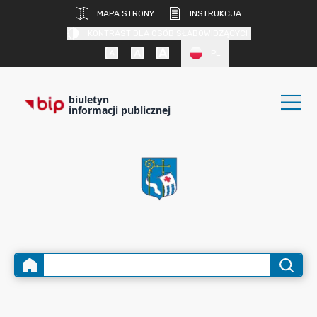
MAPA STRONY
INSTRUKCJA
KONTRAST DLA OSÓB SŁABOWIDZĄCYCH
PL
biuletyn
informacji publicznej