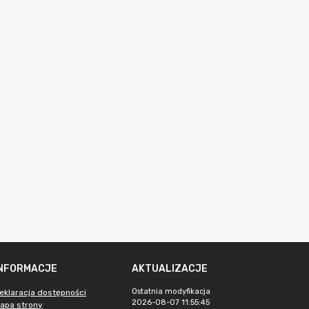
INFORMACJE
AKTUALIZACJE
Ostatnia modyfikacja
eklaracja dostępności
2026-08-07 11:55:45
apa strony