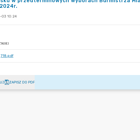
sku w przedterminowych wyborach Burmistrza Mia
.2024r.
-03 10:24
NIKI
718.pdf
UJ
ZAPISZ DO PDF