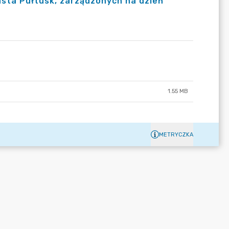
sta Pułtusk, zarządzonych na dzień
1.55 MB
METRYCZKA