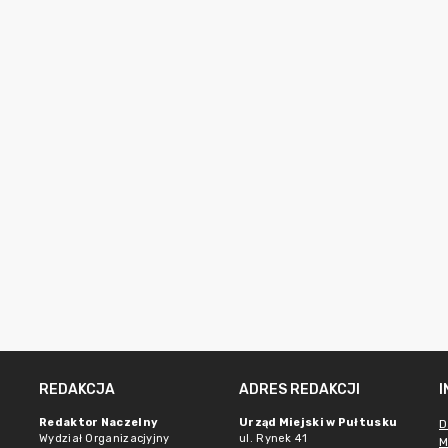
REDAKCJA
ADRES REDAKCJI
Redaktor Naczelny
Urząd Miejski w Pułtusku
D
Wydział Organizacjyjny
ul. Rynek 41
M