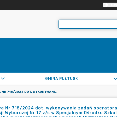
KON
GMINA PUŁTUSK
UMOWA NR 718/2024 DOT. WYKONYWANIA ZADAŃ OPERATORA OBSŁUGI INFORMATYCZNEJ OBWODOWEJ KOMISJI WYBORCZEJ NR 17 Z/S W SPECJALNYM OŚRODKU SZKOLNO-WYCHOWAWCZYM IM. A. KARŁOWICZ W PUŁTUSKU W PRZEDTERMINOWYCH WYBORACH BURMISTRZA MIASTA PUŁTUSK, ZARZĄDZONYCH NA DZIEŃ 13.10.2024R.
a Nr 718/2024 dot. wykonywania zadań operatora
ji Wyborczej Nr 17 z/s w Specjalnym Ośrodku Szk