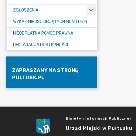
ZGŁOSZENIA
WYKAZ MIEJSC OBJĘTYCH MONITORINGIEM
NIEODPŁATNA POMOC PRAWNA
DEKLARACJA DOSTĘPNOŚCI
ZAPRASZAMY NA STRONĘ
PULTUSK.PL
Biuletyn Informacji Publicznej
Urząd Miejski w Pułtusku