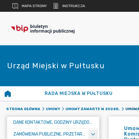
MAPA STRONY
INSTRUKCJA
biuletyn
informacji publicznej
Urząd Miejski w Pułtusku
RADA MIEJSKA W PUŁTUSKU
STRONA GŁÓWNA
UMOWY
UMOWY ZAWARTE W 2024R.
DANE KONTAKTOWE, GODZINY URZĘDOWANIA I NUMER KONTA BANKOWEGO
Umow
Komis
ZAMÓWIENIA PUBLICZNE, PRZETARGI, KONKURSY