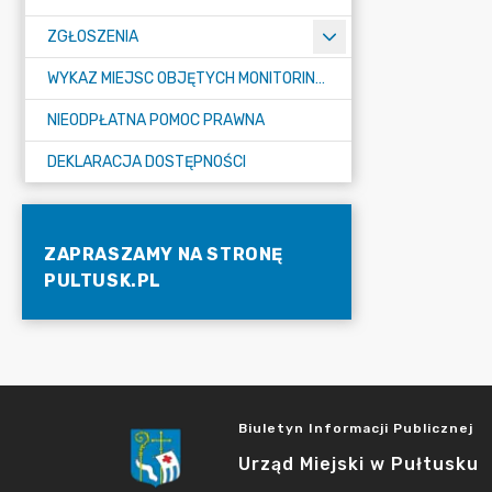
ZGŁOSZENIA
WYKAZ MIEJSC OBJĘTYCH MONITORINGIEM
NIEODPŁATNA POMOC PRAWNA
DEKLARACJA DOSTĘPNOŚCI
ZAPRASZAMY NA STRONĘ
PULTUSK.PL
Biuletyn Informacji Publicznej
Urząd Miejski w Pułtusku