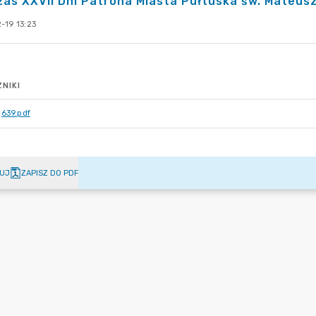
as XXVII Dni Patrona Miasta Pułtuska św. Mateus
-19 13:23
NIKI
639.pdf
UJ
ZAPISZ DO PDF