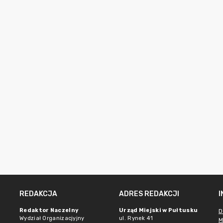
REDAKCJA
ADRES REDAKCJI
Redaktor Naczelny
Urząd Miejski w Pułtusku
D
Wydział Organizacjyjny
ul. Rynek 41
M