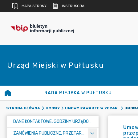
MAPA STRONY
INSTRUKCJA
biuletyn
informacji publicznej
Urząd Miejski w Pułtusku
RADA MIEJSKA W PUŁTUSKU
STRONA GŁÓWNA
UMOWY
UMOWY ZAWARTE W 2024R.
DANE KONTAKTOWE, GODZINY URZĘDOWANIA I NUMER KONTA BANKOWEGO
Umowa
przep
ZAMÓWIENIA PUBLICZNE, PRZETARGI, KONKURSY