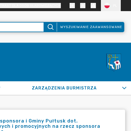
TRAST DLA OSÓB SŁABOWIDZĄCYCH
PL
WYSZUKIWANIE ZAAWANSOWANE
ZARZĄDZENIA BURMISTRZA
sponsora i Gminy Pułtusk dot.
ych i promocyjnych na rzecz sponsora