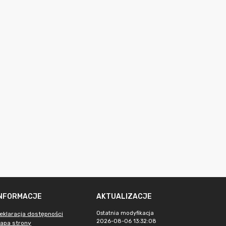
INFORMACJE
AKTUALIZACJE
Ostatnia modyfikacja
eklaracja dostępności
2026-08-06 13:32:08
apa strony