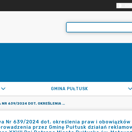
KON
GMINA PUŁTUSK
UMOWA NR 639/2024 DOT. OKREŚLENIA PRAW I OBOWIĄZKÓW SPONSORA I GMINY PUŁTUSK DOT. PRZEPROWADZENIA PRZEZ GMINĘ PUŁTUSK DZIAŁAŃ REKLAMOWYCH I PROMOCYJNYCH NA RZECZ SPONSORA PODCZAS XXVII DNI PATRONA MIASTA PUŁTUSKA ŚW. MATEUSZA
 Nr 639/2024 dot. określenia praw i obowiązków 
rowadzenia przez Gminę Pułtusk działań reklamow