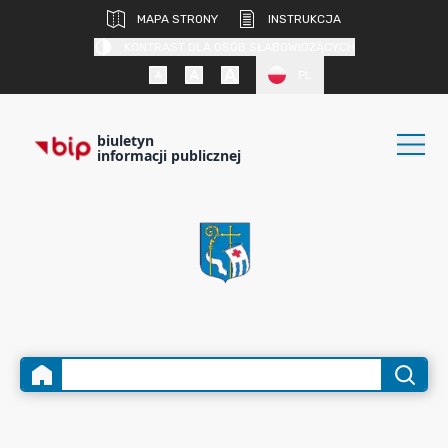
MAPA STRONY
INSTRUKCJA
KONTRAST DLA OSÓB SŁABOWIDZĄCYCH
PL
biuletyn
informacji publicznej