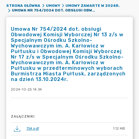
STRONA GŁÓWNA
UMOWY
UMOWY ZAWARTE W 2024R.
UMOWA NR 754/2024 DOT. OBSŁUGI OBWODOWEJ KOMISJI WYBORCZEJ NR 13 Z/S W SPECJALNYM OŚRODKU SZKOLNO-WYCHOWAWCZYM IM. A. KARŁOWICZ W PUŁTUSKU I OBWODOWEJ KOMISJI WYBORCZEJ NR 17 Z/S W SPECJALNYM OŚRODKU SZKOLNO-WYCHOWAWCZYM IM. A. KARŁOWICZ W PUŁTUSKU W PRZEDTERMINOWYCH WYBORACH BURMISTRZA MIASTA PUŁTUSK, ZARZĄDZONYCH NA DZIEŃ 13.10.2024R.
Umowa Nr 754/2024 dot. obsługi
Obwodowej Komisji Wyborczej Nr 13 z/s w
Specjalnym Ośrodku Szkolno-
Wychowawczym im. A. Karłowicz w
Pułtusku i Obwodowej Komisji Wyborczej
Nr 17 z/s w Specjalnym Ośrodku Szkolno-
Wychowawczym im. A. Karłowicz w
Pułtusku w przedterminowych wyborach
Burmistrza Miasta Pułtusk, zarządzonych
na dzień 13.10.2024r.
2024-10-25 14:34
ZAŁĄCZNIKI
754.pdf
1.12 MB