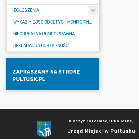
ZGŁOSZENIA
WYKAZ MIEJSC OBJĘTYCH MONITORINGIEM
NIEODPŁATNA POMOC PRAWNA
DEKLARACJA DOSTĘPNOŚCI
ZAPRASZAMY NA STRONĘ
PULTUSK.PL
Biuletyn Informacji Publicznej
Urząd Miejski w Pułtusku