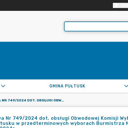
KON
GMINA PUŁTUSK
UMOWA NR 749/2024 DOT. OBSŁUGI OBWODOWEJ KOMISJI WYBORCZEJ NR 8 Z/S W PSP NR 1 IM. K. POTOCKIEJ W PUŁTUSKU W PRZEDTERMINOWYCH WYBORACH BURMISTRZA MIASTA PUŁTUSK, ZARZĄDZONYCH NA DZIEŃ 13.10.2024R.
 Nr 749/2024 dot. obsługi Obwodowej Komisji Wybor
tusku w przedterminowych wyborach Burmistrza M