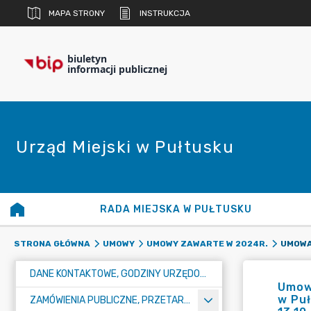
MAPA STRONY
INSTRUKCJA
biuletyn
informacji publicznej
Urząd Miejski w Pułtusku
RADA MIEJSKA W PUŁTUSKU
STRONA GŁÓWNA
UMOWY
UMOWY ZAWARTE W 2024R.
DANE KONTAKTOWE, GODZINY URZĘDOWANIA I NUMER KONTA BANKOWEGO
Umowa
w Puł
ZAMÓWIENIA PUBLICZNE, PRZETARGI, KONKURSY