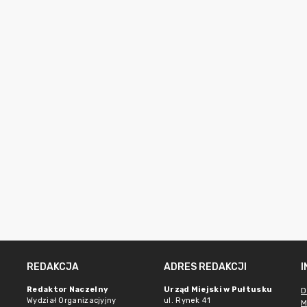
REDAKCJA
ADRES REDAKCJI
Redaktor Naczelny
Urząd Miejski w Pułtusku
D
Wydział Organizacjyjny
ul. Rynek 41
M