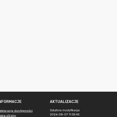
INFORMACJE
AKTUALIZACJE
Ostatnia modyfikacja
eklaracja dostępności
2026-08-07 11:55:45
apa strony