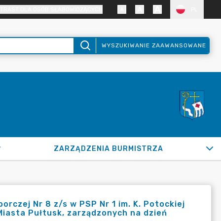
TRAST DLA OSÓB SŁABOWIDZĄCYCH
PL
WYSZUKIWANIE ZAAWANSOWANE
ZARZĄDZENIA BURMISTRZA
czej Nr 8 z/s w PSP Nr 1 im. K. Potockiej
iasta Pułtusk, zarządzonych na dzień