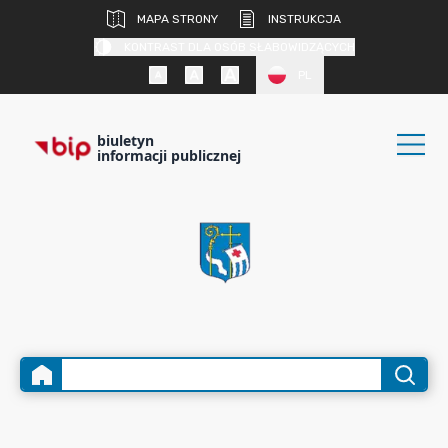
MAPA STRONY
INSTRUKCJA
KONTRAST DLA OSÓB SŁABOWIDZĄCYCH
PL
biuletyn
informacji publicznej