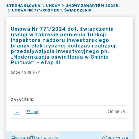
STRONA GŁÓWNA
UMOWY
UMOWY ZAWARTE W 2024R.
UMOWA NR 771/2024 DOT. ŚWIADCZENIA USŁUGI W ZAKRESIE PEŁNIENIA FUNKCJI INSPEKTORA NADZORU INWESTORSKIEGO BRANŻY ELEKTRYCZNEJ PODCZAS REALIZACJI PRZEDSIĘWZIĘCIA INWESTYCYJNEGO PN. „MODERNIZACJA OŚWIETLENIA W GMINIE PUŁTUSK” – ETAP III
Umowa Nr 771/2024 dot. świadczenia
usługi w zakresie pełnienia funkcji
inspektora nadzoru inwestorskiego
branży elektrycznej podczas realizacji
przedsięwzięcia inwestycyjnego pn.
„Modernizacja oświetlenia w Gminie
Pułtusk” – etap III
2024-10-15 14:11
ZAŁĄCZNIKI
771.pdf
710.08 KB
DRUKUJ
ZAPISZ DO PDF
METRYCZKA