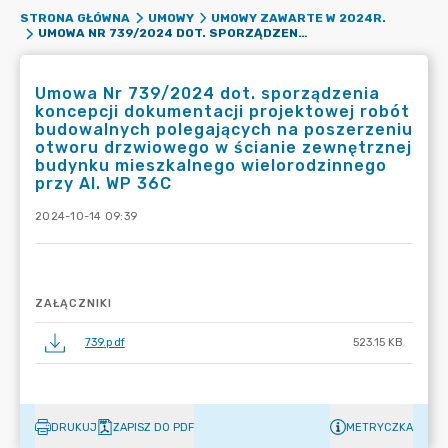
STRONA GŁÓWNA
UMOWY
UMOWY ZAWARTE W 2024R.
UMOWA NR 739/2024 DOT. SPORZĄDZENIA KONCEPCJI DOKUMENTACJI PROJEKTOWEJ ROBÓT BUDOWALNYCH POLEGAJĄCYCH NA POSZERZENIU OTWORU DRZWIOWEGO W ŚCIANIE ZEWNĘTRZNEJ BUDYNKU MIESZKALNEGO WIELORODZINNEGO PRZY AL. WP 36C
Umowa Nr 739/2024 dot. sporządzenia
koncepcji dokumentacji projektowej robót
budowalnych polegających na poszerzeniu
otworu drzwiowego w ścianie zewnętrznej
budynku mieszkalnego wielorodzinnego
przy Al. WP 36C
2024-10-14 09:39
ZAŁĄCZNIKI
739.pdf
523.15 KB
DRUKUJ
ZAPISZ DO PDF
METRYCZKA