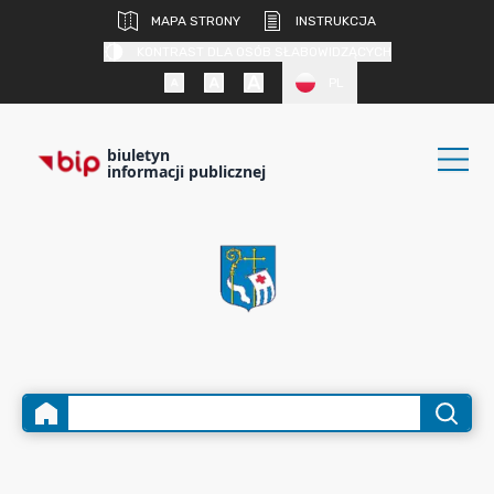
MAPA STRONY
INSTRUKCJA
KONTRAST DLA OSÓB SŁABOWIDZĄCYCH
PL
biuletyn
informacji publicznej