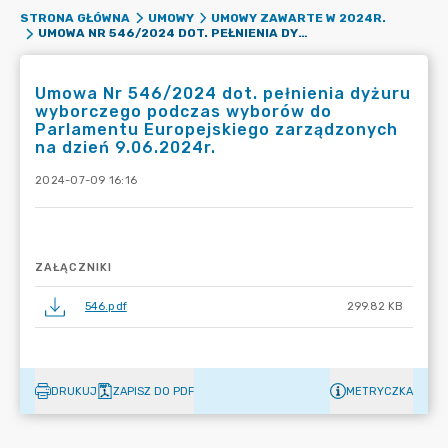
STRONA GŁÓWNA
UMOWY
UMOWY ZAWARTE W 2024R.
UMOWA NR 546/2024 DOT. PEŁNIENIA DYŻURU WYBORCZEGO PODCZAS WYBORÓW DO PARLAMENTU EUROPEJSKIEGO ZARZĄDZONYCH NA DZIEŃ 9.06.2024R.
Umowa Nr 546/2024 dot. pełnienia dyżuru
wyborczego podczas wyborów do
Parlamentu Europejskiego zarządzonych
na dzień 9.06.2024r.
2024-07-09 16:16
ZAŁĄCZNIKI
546.pdf
299.82 KB
DRUKUJ
ZAPISZ DO PDF
METRYCZKA