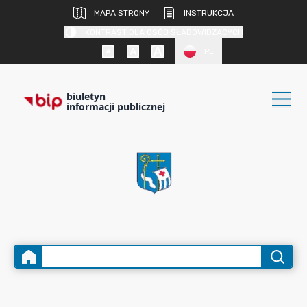
MAPA STRONY
INSTRUKCJA
KONTRAST DLA OSÓB SŁABOWIDZĄCYCH
PL
biuletyn
informacji publicznej