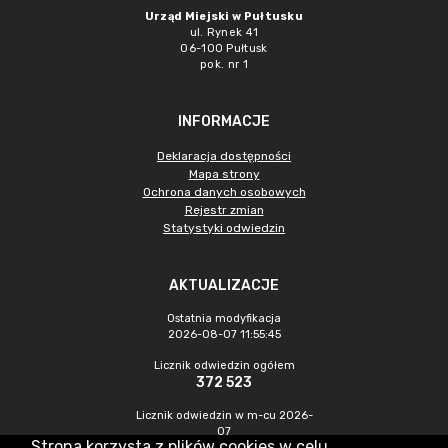
Urząd Miejski w Pułtusku
ul. Rynek 41
06-100 Pułtusk
pok. nr 1
INFORMACJE
Deklaracja dostępności
Mapa strony
Ochrona danych osobowych
Rejestr zmian
Statystyki odwiedzin
AKTUALIZACJE
Ostatnia modyfikacja
2026-08-07 11:55:45
Licznik odwiedzin ogółem
372 523
Licznik odwiedzin w m-cu 2026-
07
Strona korzysta z plików cookies w celu