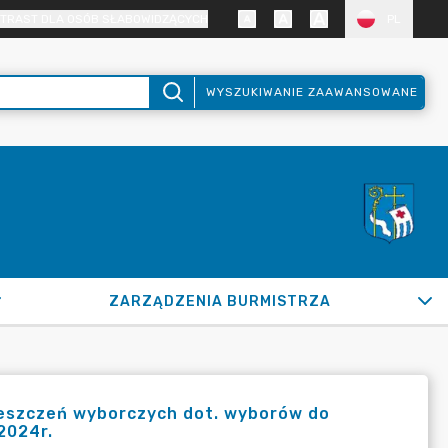
TRAST DLA OSÓB SŁABOWIDZĄCYCH
PL
WYSZUKIWANIE ZAAWANSOWANE
ZARZĄDZENIA BURMISTRZA
eszczeń wyborczych dot. wyborów do
2024r.