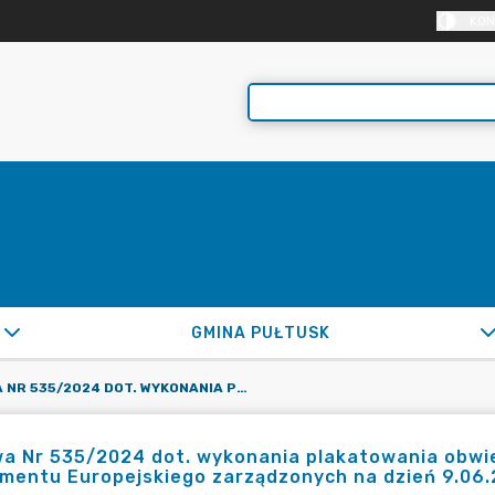
KON
GMINA PUŁTUSK
UMOWA NR 535/2024 DOT. WYKONANIA PLAKATOWANIA OBWIESZCZEŃ WYBORCZYCH DOT. WYBORÓW DO PARLAMENTU EUROPEJSKIEGO ZARZĄDZONYCH NA DZIEŃ 9.06.2024R.
a Nr 535/2024 dot. wykonania plakatowania obwi
mentu Europejskiego zarządzonych na dzień 9.06.