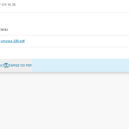
-09 14:35
NIKI
umowa 535.pdf
UJ
ZAPISZ DO PDF