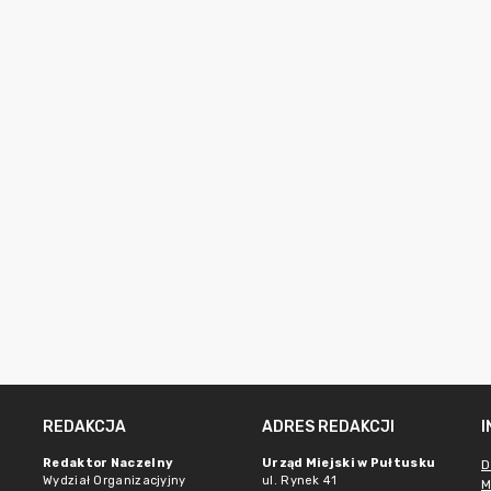
REDAKCJA
ADRES REDAKCJI
Redaktor Naczelny
Urząd Miejski w Pułtusku
D
Wydział Organizacjyjny
ul. Rynek 41
M