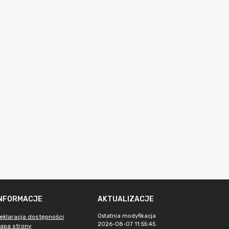
INFORMACJE
AKTUALIZACJE
Ostatnia modyfikacja
eklaracja dostępności
2026-08-07 11:55:45
apa strony