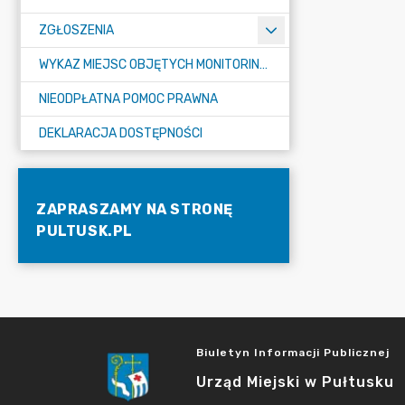
ZGŁOSZENIA
WYKAZ MIEJSC OBJĘTYCH MONITORINGIEM
NIEODPŁATNA POMOC PRAWNA
DEKLARACJA DOSTĘPNOŚCI
ZAPRASZAMY NA STRONĘ
PULTUSK.PL
Biuletyn Informacji Publicznej
Urząd Miejski w Pułtusku