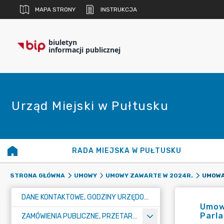
MAPA STRONY
INSTRUKCJA
biuletyn
informacji publicznej
Urząd Miejski w Pułtusku
RADA MIEJSKA W PUŁTUSKU
STRONA GŁÓWNA
UMOWY
UMOWY ZAWARTE W 2024R.
DANE KONTAKTOWE, GODZINY URZĘDOWANIA I NUMER KONTA BANKOWEGO
Umow
Parla
ZAMÓWIENIA PUBLICZNE, PRZETARGI, KONKURSY