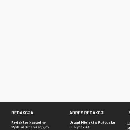
REDAKCJA
ADRES REDAKCJI
Redaktor Naczelny
Urząd Miejski w Pułtusku
D
Wydział Organizacjyjny
ul. Rynek 41
M