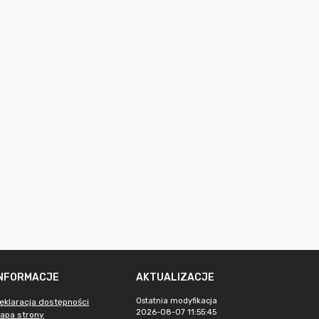
INFORMACJE
AKTUALIZACJE
Ostatnia modyfikacja
eklaracja dostępności
2026-08-07 11:55:45
apa strony