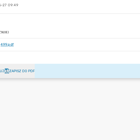
-27 09:49
NIKI
499.pdf
UJ
ZAPISZ DO PDF