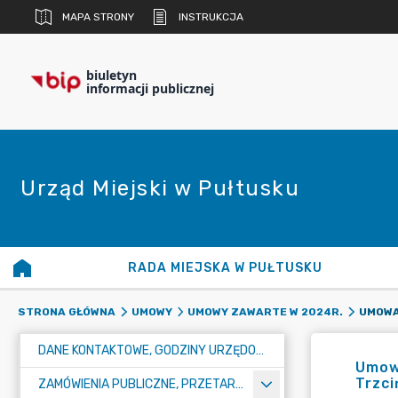
MAPA STRONY
INSTRUKCJA
biuletyn
informacji publicznej
Urząd Miejski w Pułtusku
RADA MIEJSKA W PUŁTUSKU
STRONA GŁÓWNA
UMOWY
UMOWY ZAWARTE W 2024R.
DANE KONTAKTOWE, GODZINY URZĘDOWANIA I NUMER KONTA BANKOWEGO
Umowa
Trzci
ZAMÓWIENIA PUBLICZNE, PRZETARGI, KONKURSY