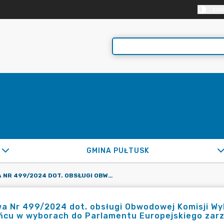
KON
GMINA PUŁTUSK
UMOWA NR 499/2024 DOT. OBSŁUGI OBWODOWEJ KOMISJI WYBORCZEJ NR 20 Z/S W REMIZIE STRAŻACKIEJ W TRZCIŃCU W WYBORACH DO PARLAMENTU EUROPEJSKIEGO ZARZĄDZONYCH NA DZIEŃ 9.06.2024R.
 Nr 499/2024 dot. obsługi Obwodowej Komisji Wyb
ńcu w wyborach do Parlamentu Europejskiego zarz