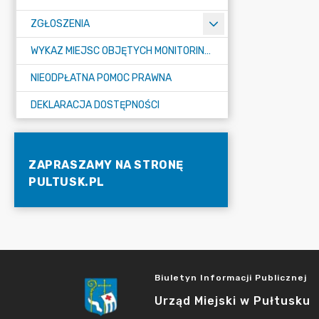
ZGŁOSZENIA
WYKAZ MIEJSC OBJĘTYCH MONITORINGIEM
NIEODPŁATNA POMOC PRAWNA
DEKLARACJA DOSTĘPNOŚCI
ZAPRASZAMY NA STRONĘ
PULTUSK.PL
Biuletyn Informacji Publicznej
Urząd Miejski w Pułtusku