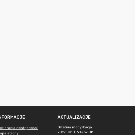
INFORMACJE
AKTUALIZACJE
Ostatnia modyfikacja
eklaracja dostępności
2026-08-06 13:32:08
apa strony