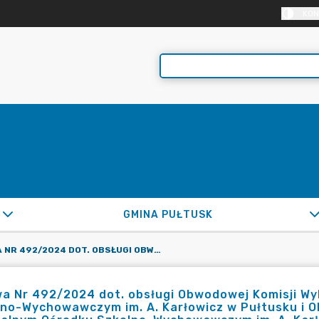
KON
GMINA PUŁTUSK
UMOWA NR 492/2024 DOT. OBSŁUGI OBWODOWEJ KOMISJI WYBORCZEJ NR 13 Z/S W SPECJALNYM OŚRODKU SZKOLNO-WYCHOWAWCZYM IM. A. KARŁOWICZ W PUŁTUSKU I OBWODOWEJ KOMISJI WYBORCZEJ NR 17 Z/S W SPECJALNYM OŚRODKU SZKOLNO-WYCHOWAWCZYM IM. A. KARŁOWICZ W PUŁTUSKU W WYBORACH DO PARLAMENTU EUROPEJSKIEGO ZARZĄDZONYCH NA DZIEŃ 9.06.2024R.
 Nr 492/2024 dot. obsługi Obwodowej Komisji Wyb
no-Wychowawczym im. A. Karłowicz w Pułtusku i O