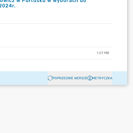
owicz w Pułtusku w wyborach do
2024r.
1.07 MB
POPRZEDNIE WERSJE
METRYCZKA