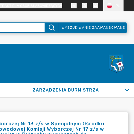
TRAST DLA OSÓB SŁABOWIDZĄCYCH
PL
WYSZUKIWANIE ZAAWANSOWANE
ZARZĄDZENIA BURMISTRZA
orczej Nr 13 z/s w Specjalnym Ośrodku
bwodowej Komisji Wyborczej Nr 17 z/s w