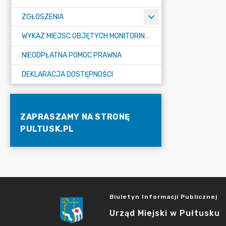
ZGŁOSZENIA
WYKAZ MIEJSC OBJĘTYCH MONITORINGIEM
NIEODPŁATNA POMOC PRAWNA
DEKLARACJA DOSTĘPNOŚCI
ZAPRASZAMY NA STRONĘ
PULTUSK.PL
Biuletyn Informacji Publicznej
Urząd Miejski w Pułtusku