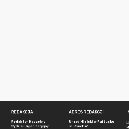
REDAKCJA
ADRES REDAKCJI
Redaktor Naczelny
Urząd Miejski w Pułtusku
D
Wydział Organizacjyjny
ul. Rynek 41
M