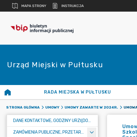
MAPA STRONY
INSTRUKCJA
biuletyn
informacji publicznej
Urząd Miejski w Pułtusku
RADA MIEJSKA W PUŁTUSKU
STRONA GŁÓWNA
UMOWY
UMOWY ZAWARTE W 2024R.
DANE KONTAKTOWE, GODZINY URZĘDOWANIA I NUMER KONTA BANKOWEGO
Umowa
Szkol
ZAMÓWIENIA PUBLICZNE, PRZETARGI, KONKURSY