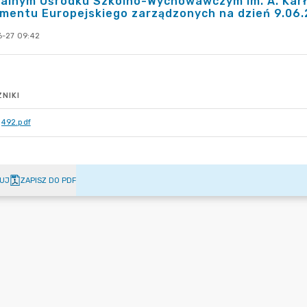
jalnym Ośrodku Szkolno-Wychowawczym im. A. Karł
mentu Europejskiego zarządzonych na dzień 9.06.
-27 09:42
NIKI
492.pdf
UJ
ZAPISZ DO PDF